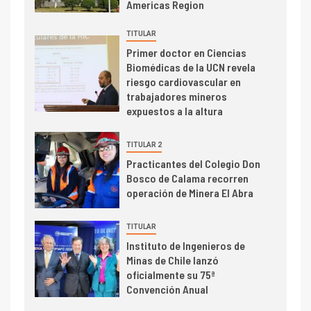
Americas Region
2026 cae 10,6%
TITULAR
I+D
3
Primer doctor en Ciencias
PIB minero impacta el
Biomédicas de la UCN revela
crecimiento regional: Banco
riesgo cardiovascular en
Central reporta resultados
trabajadores mineros
dispares en el primer
expuestos a la altura
trimestre
I+D
4
TITULAR 2
Informe bimensual de
Practicantes del Colegio Don
Cochilco: precio del cobre
Bosco de Calama recorren
alcanza máximos por escasez
operación de Minera El Abra
de concentrados
I+D
5
TITULAR
Estudio revela cómo el precio
Instituto de Ingenieros de
del cobre y educación superior
Minas de Chile lanzó
se relacionan en zonas
oficialmente su 75ª
mineras
Convención Anual
I+D
6