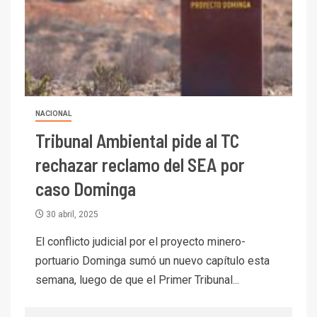
se relacionan en zonas
mineras
I+D
6
BHP proyecta producción de
cobre cercana a 2 millones de
toneladas tras récord en
Escondida
NACIONAL
Tribunal Ambiental pide al TC
7
I+D
Codelco reporta Ebitda de US$
rechazar reclamo del SEA por
6.670 millones y mejora sus
caso Dominga
indicadores financieros
30 abril, 2025
I+D
1
Codelco Ventanas prueba
El conflicto judicial por el proyecto minero-
camión 100% eléctrico para
portuario Dominga sumó un nuevo capítulo esta
transportar cátodos al Puerto
semana, luego de que el Primer Tribunal...
de San Antonio
2