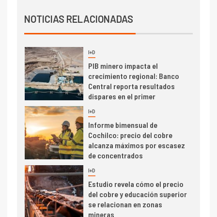
I+D
Producción minera en mayo de
NOTICIAS RELACIONADAS
2026 cae 10,6%
I+D
3
PIB minero impacta el
crecimiento regional: Banco
Central reporta resultados
dispares en el primer
trimestre
I+D
4
Informe bimensual de
Cochilco: precio del cobre
alcanza máximos por escasez
de concentrados
I+D
5
Estudio revela cómo el precio
del cobre y educación superior
se relacionan en zonas
mineras