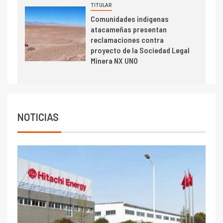
BHP proyecta producción de
TITULAR
cobre cercana a 2 millones de
Comunidades indígenas
toneladas tras récord en
atacameñas presentan
Escondida
reclamaciones contra
proyecto de la Sociedad Legal
7
I+D
Minera NX UNO
Codelco reporta Ebitda de US$
6.670 millones y mejora sus
indicadores financieros
NOTICIAS