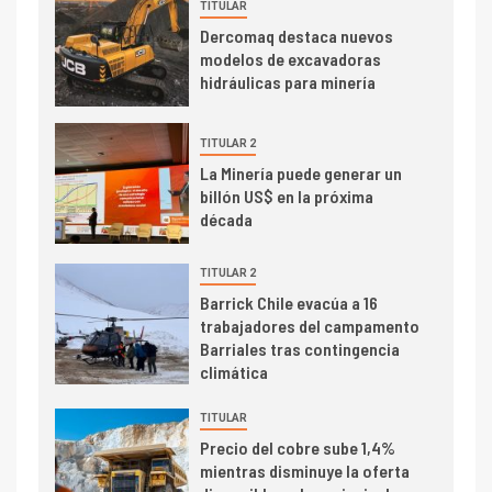
TITULAR
trimestre
I+D
Dercomaq destaca nuevos
4
modelos de excavadoras
Informe bimensual de
hidráulicas para minería
Cochilco: precio del cobre
alcanza máximos por escasez
de concentrados
TITULAR 2
I+D
5
La Minería puede generar un
Estudio revela cómo el precio
billón US$ en la próxima
del cobre y educación superior
década
se relacionan en zonas
mineras
TITULAR 2
I+D
Barrick Chile evacúa a 16
6
trabajadores del campamento
BHP proyecta producción de
Barriales tras contingencia
cobre cercana a 2 millones de
climática
toneladas tras récord en
Escondida
TITULAR
7
I+D
Precio del cobre sube 1,4%
Codelco reporta Ebitda de US$
mientras disminuye la oferta
6.670 millones y mejora sus