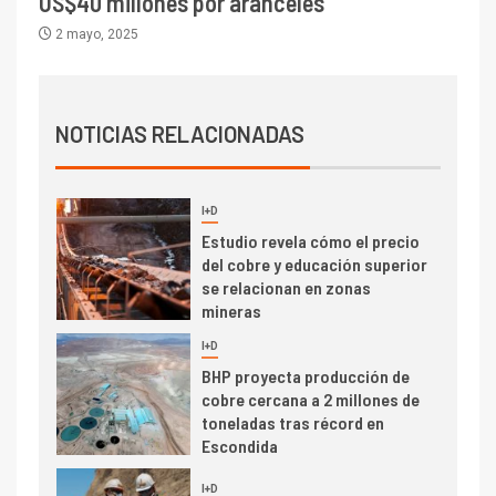
US$40 millones por aranceles
Central reporta resultados
2 mayo, 2025
dispares en el primer
trimestre
I+D
4
Informe bimensual de
Cochilco: precio del cobre
NOTICIAS RELACIONADAS
alcanza máximos por escasez
de concentrados
I+D
5
Estudio revela cómo el precio
del cobre y educación superior
se relacionan en zonas
mineras
I+D
6
BHP proyecta producción de
cobre cercana a 2 millones de
toneladas tras récord en
Escondida
7
I+D