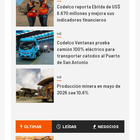
Codelco reporta Ebitda de US$
6.670 millones y mejora sus
indicadores financieros
I+D
1
Codelco Ventanas prueba
camión 100% eléctrico para
transportar cátodos al Puerto
de San Antonio
2
I+D
Producción minera en mayo de
2026 cae 10,6%
I+D
3
PIB minero impacta el
crecimiento regional: Banco
ÚLTIMAS
LEÍDAS
NEGOCIOS
Central reporta resultados
dispares en el primer