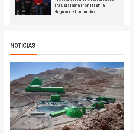
toneladas tras récord en
tras sistema frontal en la
Escondida
Región de Coquimbo
7
I+D
Codelco reporta Ebitda de US$
6.670 millones y mejora sus
indicadores financieros
NOTICIAS