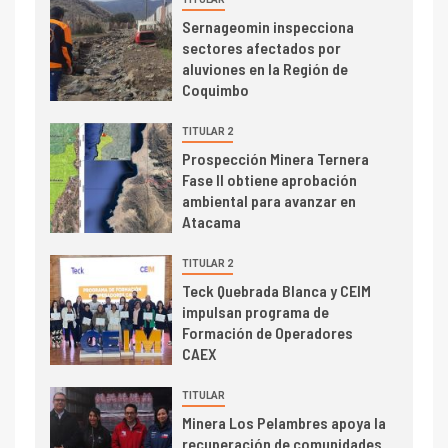
I+D
3
Sernageomin inspecciona
PIB minero impacta el
sectores afectados por
crecimiento regional: Banco
aluviones en la Región de
Central reporta resultados
Coquimbo
dispares en el primer
trimestre
TITULAR 2
I+D
4
Prospección Minera Ternera
Informe bimensual de
Fase II obtiene aprobación
Cochilco: precio del cobre
ambiental para avanzar en
alcanza máximos por escasez
Atacama
de concentrados
I+D
TITULAR 2
5
Estudio revela cómo el precio
Teck Quebrada Blanca y CEIM
del cobre y educación superior
impulsan programa de
se relacionan en zonas
Formación de Operadores
mineras
CAEX
I+D
6
TITULAR
BHP proyecta producción de
Minera Los Pelambres apoya la
cobre cercana a 2 millones de
recuperación de comunidades