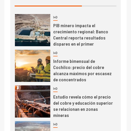
2026 cae 10,6%
I+D
3
PIB minero impacta el
crecimiento regional: Banco
Central reporta resultados
dispares en el primer
trimestre
I+D
4
Informe bimensual de
Cochilco: precio del cobre
alcanza máximos por escasez
de concentrados
I+D
5
Estudio revela cómo el precio
del cobre y educación superior
se relacionan en zonas
mineras
I+D
6