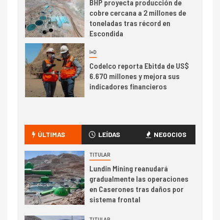
BHP proyecta producción de
cobre cercana a 2 millones de
toneladas tras récord en
Escondida
7
I+D
Codelco reporta Ebitda de US$
6.670 millones y mejora sus
indicadores financieros
I+D
1
Codelco Ventanas prueba
camión 100% eléctrico para
ÚLTIMAS
LEÍDAS
NEGOCIOS
transportar cátodos al Puerto
de San Antonio
TITULAR
Lundin Mining reanudará
2
gradualmente las operaciones
I+D
en Caserones tras daños por
Producción minera en mayo de
sistema frontal
2026 cae 10,6%
TITULAR