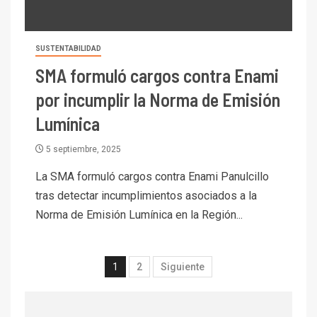
mineras
I+D
6
SUSTENTABILIDAD
BHP proyecta producción de
cobre cercana a 2 millones de
SMA formuló cargos contra Enami
toneladas tras récord en
por incumplir la Norma de Emisión
Escondida
Lumínica
7
I+D
Codelco reporta Ebitda de US$
5 septiembre, 2025
6.670 millones y mejora sus
indicadores financieros
La SMA formuló cargos contra Enami Panulcillo
tras detectar incumplimientos asociados a la
I+D
1
Norma de Emisión Lumínica en la Región...
Codelco Ventanas prueba
camión 100% eléctrico para
transportar cátodos al Puerto
1
2
Siguiente
de San Antonio
2
I+D