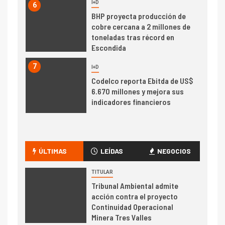
I+D
6
BHP proyecta producción de
cobre cercana a 2 millones de
toneladas tras récord en
Escondida
7
I+D
Codelco reporta Ebitda de US$
6.670 millones y mejora sus
indicadores financieros
I+D
1
Codelco Ventanas prueba
camión 100% eléctrico para
ÚLTIMAS
LEÍDAS
NEGOCIOS
transportar cátodos al Puerto
de San Antonio
TITULAR
Tribunal Ambiental admite
2
acción contra el proyecto
I+D
Continuidad Operacional
Producción minera en mayo de
Minera Tres Valles
2026 cae 10,6%