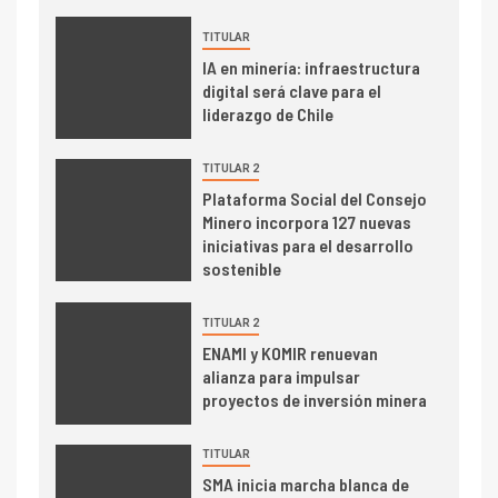
TITULAR
I+D
3
IA en minería: infraestructura
PIB minero impacta el
digital será clave para el
crecimiento regional: Banco
liderazgo de Chile
Central reporta resultados
dispares en el primer
TITULAR 2
trimestre
I+D
4
Plataforma Social del Consejo
Informe bimensual de
Minero incorpora 127 nuevas
Cochilco: precio del cobre
iniciativas para el desarrollo
alcanza máximos por escasez
sostenible
de concentrados
I+D
TITULAR 2
5
Estudio revela cómo el precio
ENAMI y KOMIR renuevan
del cobre y educación superior
alianza para impulsar
se relacionan en zonas
proyectos de inversión minera
mineras
TITULAR
I+D
6
SMA inicia marcha blanca de
BHP proyecta producción de