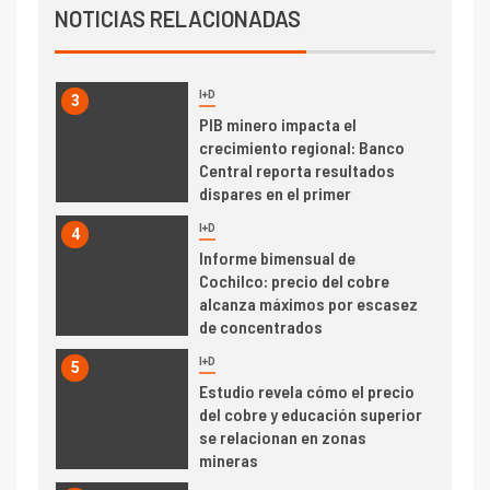
Producción minera en mayo de
NOTICIAS RELACIONADAS
2026 cae 10,6%
I+D
3
PIB minero impacta el
crecimiento regional: Banco
Central reporta resultados
dispares en el primer
trimestre
I+D
4
Informe bimensual de
Cochilco: precio del cobre
alcanza máximos por escasez
de concentrados
I+D
5
Estudio revela cómo el precio
del cobre y educación superior
se relacionan en zonas
mineras