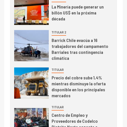
I+D
3
La Minería puede generar un
PIB minero impacta el
billón US$ en la próxima
crecimiento regional: Banco
década
Central reporta resultados
dispares en el primer
TITULAR 2
trimestre
I+D
Barrick Chile evacúa a 16
4
trabajadores del campamento
Informe bimensual de
Barriales tras contingencia
Cochilco: precio del cobre
climática
alcanza máximos por escasez
de concentrados
TITULAR
I+D
5
Precio del cobre sube 1,4%
Estudio revela cómo el precio
mientras disminuye la oferta
del cobre y educación superior
disponible en los principales
se relacionan en zonas
mercados
mineras
TITULAR
I+D
6
Centro de Empleo y
BHP proyecta producción de
Proveedores de Codelco
cobre cercana a 2 millones de
Distrito Norte conecta a