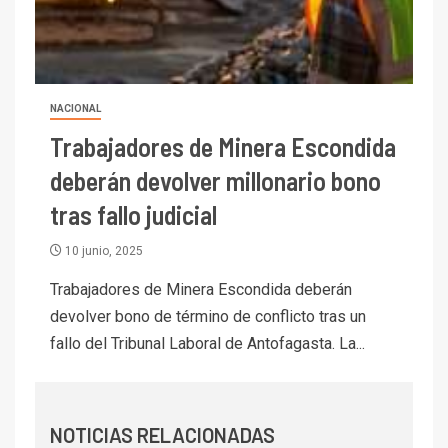
I+D
6
BHP proyecta producción de
cobre cercana a 2 millones de
toneladas tras récord en
Escondida
NACIONAL
Trabajadores de Minera Escondida
7
I+D
Codelco reporta Ebitda de US$
deberán devolver millonario bono
6.670 millones y mejora sus
tras fallo judicial
indicadores financieros
10 junio, 2025
I+D
1
Codelco Ventanas prueba
Trabajadores de Minera Escondida deberán
camión 100% eléctrico para
devolver bono de término de conflicto tras un
transportar cátodos al Puerto
fallo del Tribunal Laboral de Antofagasta. La...
de San Antonio
2
I+D
Producción minera en mayo de
NOTICIAS RELACIONADAS
2026 cae 10,6%