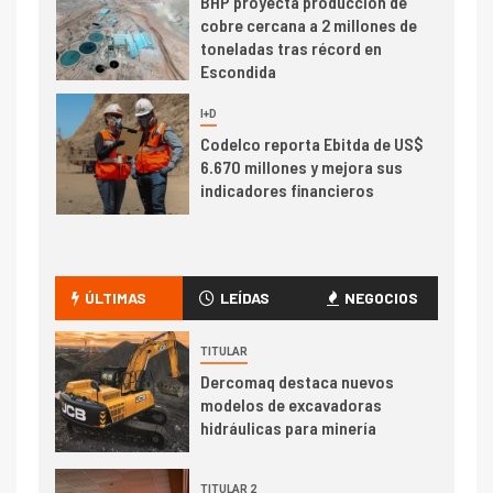
BHP proyecta producción de
cobre cercana a 2 millones de
toneladas tras récord en
Escondida
7
I+D
Codelco reporta Ebitda de US$
6.670 millones y mejora sus
indicadores financieros
I+D
1
Codelco Ventanas prueba
camión 100% eléctrico para
ÚLTIMAS
LEÍDAS
NEGOCIOS
transportar cátodos al Puerto
de San Antonio
TITULAR
Dercomaq destaca nuevos
2
I+D
modelos de excavadoras
Producción minera en mayo de
hidráulicas para minería
2026 cae 10,6%
TITULAR 2