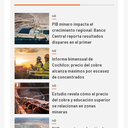
I+D
3
PIB minero impacta el
crecimiento regional: Banco
Central reporta resultados
dispares en el primer
trimestre
I+D
4
Informe bimensual de
Cochilco: precio del cobre
alcanza máximos por escasez
de concentrados
I+D
5
Estudio revela cómo el precio
del cobre y educación superior
se relacionan en zonas
mineras
I+D
6