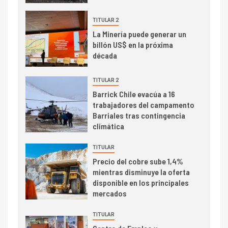
2026 cae 10,6%
TITULAR 2
I+D
3
La Minería puede generar un
PIB minero impacta el
billón US$ en la próxima
crecimiento regional: Banco
década
Central reporta resultados
dispares en el primer
TITULAR 2
trimestre
I+D
Barrick Chile evacúa a 16
4
trabajadores del campamento
Informe bimensual de
Barriales tras contingencia
Cochilco: precio del cobre
climática
alcanza máximos por escasez
de concentrados
TITULAR
I+D
5
Precio del cobre sube 1,4%
Estudio revela cómo el precio
mientras disminuye la oferta
del cobre y educación superior
disponible en los principales
se relacionan en zonas
mercados
mineras
TITULAR
I+D
6