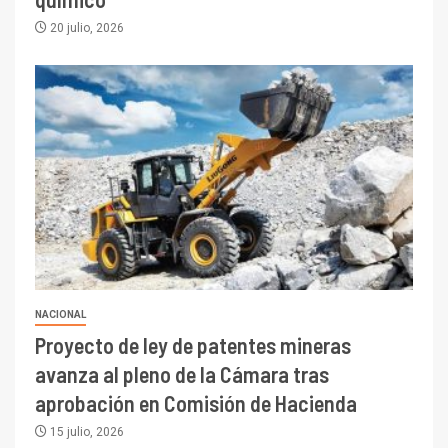
20 julio, 2026
I+D
3
PIB minero impacta el
crecimiento regional: Banco
Central reporta resultados
dispares en el primer
trimestre
I+D
4
Informe bimensual de
Cochilco: precio del cobre
NACIONAL
alcanza máximos por escasez
Proyecto de ley de patentes mineras
de concentrados
avanza al pleno de la Cámara tras
I+D
5
aprobación en Comisión de Hacienda
Estudio revela cómo el precio
del cobre y educación superior
15 julio, 2026