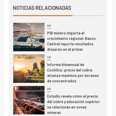
Producción minera en mayo de
NOTICIAS RELACIONADAS
2026 cae 10,6%
I+D
3
PIB minero impacta el
crecimiento regional: Banco
Central reporta resultados
dispares en el primer
trimestre
I+D
4
Informe bimensual de
Cochilco: precio del cobre
alcanza máximos por escasez
de concentrados
I+D
5
Estudio revela cómo el precio
del cobre y educación superior
se relacionan en zonas
mineras