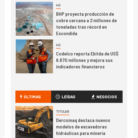
I+D
6
BHP proyecta producción de
cobre cercana a 2 millones de
toneladas tras récord en
Escondida
7
I+D
Codelco reporta Ebitda de US$
6.670 millones y mejora sus
indicadores financieros
I+D
1
Codelco Ventanas prueba
camión 100% eléctrico para
ÚLTIMAS
LEÍDAS
NEGOCIOS
transportar cátodos al Puerto
de San Antonio
TITULAR
Dercomaq destaca nuevos
2
I+D
modelos de excavadoras
Producción minera en mayo de
hidráulicas para minería