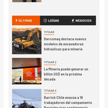
I+D
1
Codelco Ventanas prueba
camión 100% eléctrico para
ÚLTIMAS
LEÍDAS
NEGOCIOS
transportar cátodos al Puerto
de San Antonio
TITULAR
Dercomaq destaca nuevos
2
I+D
modelos de excavadoras
Producción minera en mayo de
hidráulicas para minería
2026 cae 10,6%
TITULAR 2
I+D
3
La Minería puede generar un
PIB minero impacta el
billón US$ en la próxima
crecimiento regional: Banco
década
Central reporta resultados
dispares en el primer
TITULAR 2
trimestre
I+D
Barrick Chile evacúa a 16
4
trabajadores del campamento
Informe bimensual de
Barriales tras contingencia
Cochilco: precio del cobre