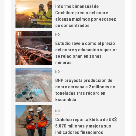
Informe bimensual de
Cochilco: precio del cobre
alcanza máximos por escasez
de concentrados
I+D
5
Estudio revela cómo el precio
del cobre y educación superior
se relacionan en zonas
mineras
I+D
6
BHP proyecta producción de
cobre cercana a 2 millones de
toneladas tras récord en
Escondida
7
I+D
Codelco reporta Ebitda de US$
6.670 millones y mejora sus
indicadores financieros