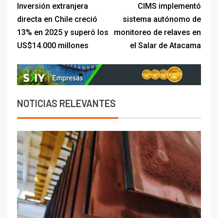
dispares en el primer
Inversión extranjera
CIMS implementó
trimestre
I+D
directa en Chile creció
sistema autónomo de
4
Informe bimensual de
13% en 2025 y superó los
monitoreo de relaves en
Cochilco: precio del cobre
US$14.000 millones
el Salar de Atacama
alcanza máximos por escasez
de concentrados
I+D
5
Estudio revela cómo el precio
del cobre y educación superior
NOTICIAS RELEVANTES
se relacionan en zonas
mineras
I+D
6
BHP proyecta producción de
cobre cercana a 2 millones de
toneladas tras récord en
Escondida
7
I+D
Codelco reporta Ebitda de US$