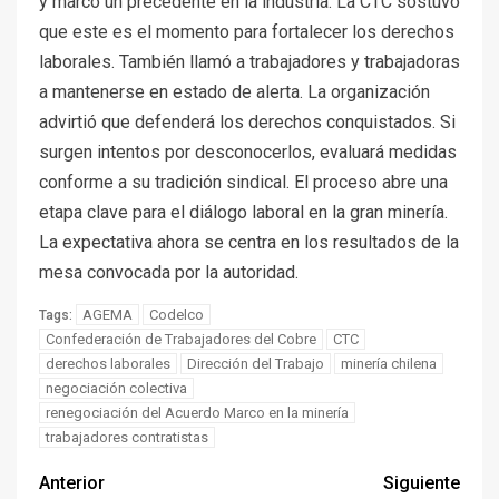
y marcó un precedente en la industria. La CTC sostuvo
que este es el momento para fortalecer los derechos
laborales. También llamó a trabajadores y trabajadoras
a mantenerse en estado de alerta. La organización
advirtió que defenderá los derechos conquistados. Si
surgen intentos por desconocerlos, evaluará medidas
conforme a su tradición sindical. El proceso abre una
etapa clave para el diálogo laboral en la gran minería.
La expectativa ahora se centra en los resultados de la
mesa convocada por la autoridad.
AGEMA
Codelco
Tags:
Confederación de Trabajadores del Cobre
CTC
derechos laborales
Dirección del Trabajo
minería chilena
negociación colectiva
I+D
3
renegociación del Acuerdo Marco en la minería
PIB minero impacta el
trabajadores contratistas
crecimiento regional: Banco
Central reporta resultados
Anterior
Siguiente