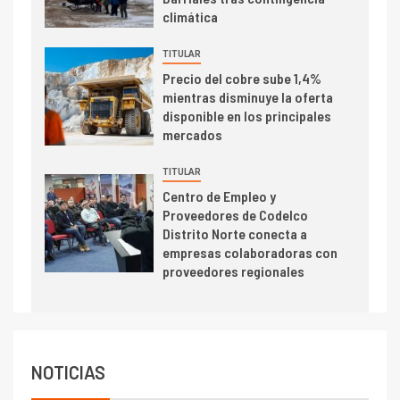
climática
alcanza máximos por escasez
de concentrados
TITULAR
I+D
5
Precio del cobre sube 1,4%
Estudio revela cómo el precio
mientras disminuye la oferta
del cobre y educación superior
disponible en los principales
se relacionan en zonas
mercados
mineras
TITULAR
I+D
6
Centro de Empleo y
BHP proyecta producción de
Proveedores de Codelco
cobre cercana a 2 millones de
Distrito Norte conecta a
toneladas tras récord en
empresas colaboradoras con
Escondida
proveedores regionales
7
I+D
Codelco reporta Ebitda de US$
6.670 millones y mejora sus
indicadores financieros
NOTICIAS