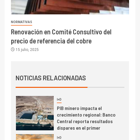
6.670 millones y mejora sus
indicadores financieros
NORMATIVAS
I+D
1
Renovación en Comité Consultivo del
Codelco Ventanas prueba
camión 100% eléctrico para
precio de referencia del cobre
transportar cátodos al Puerto
15 julio, 2025
de San Antonio
2
I+D
Producción minera en mayo de
NOTICIAS RELACIONADAS
2026 cae 10,6%
I+D
3
PIB minero impacta el
crecimiento regional: Banco
Central reporta resultados
dispares en el primer
trimestre
I+D
4