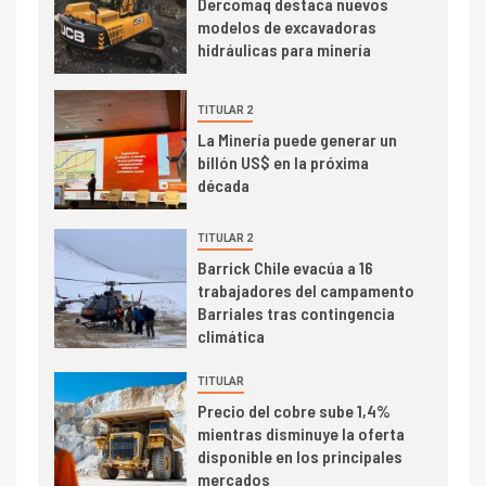
Dercomaq destaca nuevos
4
modelos de excavadoras
Informe bimensual de
hidráulicas para minería
Cochilco: precio del cobre
alcanza máximos por escasez
de concentrados
TITULAR 2
I+D
5
La Minería puede generar un
Estudio revela cómo el precio
billón US$ en la próxima
del cobre y educación superior
década
se relacionan en zonas
mineras
TITULAR 2
I+D
Barrick Chile evacúa a 16
6
trabajadores del campamento
BHP proyecta producción de
Barriales tras contingencia
cobre cercana a 2 millones de
climática
toneladas tras récord en
Escondida
TITULAR
7
I+D
Precio del cobre sube 1,4%
Codelco reporta Ebitda de US$
mientras disminuye la oferta
6.670 millones y mejora sus
disponible en los principales
indicadores financieros
mercados