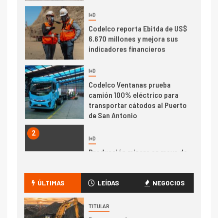
6.670 millones y mejora sus
indicadores financieros
I+D
1
Codelco Ventanas prueba
camión 100% eléctrico para
transportar cátodos al Puerto
de San Antonio
2
I+D
Producción minera en mayo de
2026 cae 10,6%
I+D
3
PIB minero impacta el
crecimiento regional: Banco
ÚLTIMAS
LEÍDAS
NEGOCIOS
Central reporta resultados
dispares en el primer
TITULAR
trimestre
I+D