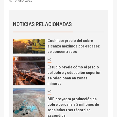
15 julio, 2026
dispares en el primer
trimestre
I+D
4
Informe bimensual de
Cochilco: precio del cobre
NOTICIAS RELACIONADAS
alcanza máximos por escasez
de concentrados
I+D
5
Estudio revela cómo el precio
del cobre y educación superior
se relacionan en zonas
mineras
I+D
6
BHP proyecta producción de
cobre cercana a 2 millones de
toneladas tras récord en
Escondida
7
I+D
Codelco reporta Ebitda de US$