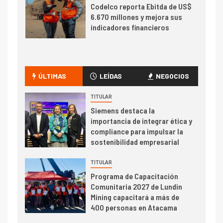
Codelco reporta Ebitda de US$
6.670 millones y mejora sus
indicadores financieros
I+D
1
Codelco Ventanas prueba
camión 100% eléctrico para
ÚLTIMAS
LEÍDAS
NEGOCIOS
transportar cátodos al Puerto
de San Antonio
TITULAR
Siemens destaca la
2
importancia de integrar ética y
I+D
compliance para impulsar la
Producción minera en mayo de
sostenibilidad empresarial
2026 cae 10,6%
TITULAR
I+D
3
Programa de Capacitación
PIB minero impacta el
Comunitaria 2027 de Lundin
crecimiento regional: Banco
Mining capacitará a más de
Central reporta resultados
400 personas en Atacama
dispares en el primer