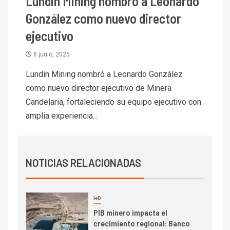
Lundin Mining nombró a Leonardo
7
González como nuevo director
I+D
Codelco reporta Ebitda de US$
ejecutivo
6.670 millones y mejora sus
indicadores financieros
6 junio, 2025
Lundin Mining nombró a Leonardo González
I+D
1
Codelco Ventanas prueba
como nuevo director ejecutivo de Minera
camión 100% eléctrico para
Candelaria, fortaleciendo su equipo ejecutivo con
transportar cátodos al Puerto
amplia experiencia...
de San Antonio
2
I+D
Producción minera en mayo de
NOTICIAS RELACIONADAS
2026 cae 10,6%
I+D
3
PIB minero impacta el
crecimiento regional: Banco