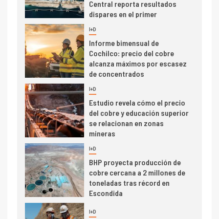
Central reporta resultados
dispares en el primer
trimestre
I+D
4
Informe bimensual de
Cochilco: precio del cobre
alcanza máximos por escasez
de concentrados
I+D
5
Estudio revela cómo el precio
del cobre y educación superior
se relacionan en zonas
mineras
I+D
6
BHP proyecta producción de
cobre cercana a 2 millones de
toneladas tras récord en
Escondida
7
I+D