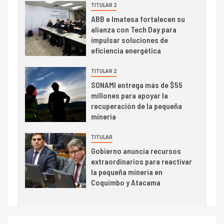
trimestre
TITULAR 2
I+D
4
ABB e Imatesa fortalecen su
Informe bimensual de
alianza con Tech Day para
Cochilco: precio del cobre
impulsar soluciones de
alcanza máximos por escasez
eficiencia energética
de concentrados
I+D
TITULAR 2
5
Estudio revela cómo el precio
SONAMI entrega más de $55
del cobre y educación superior
millones para apoyar la
se relacionan en zonas
recuperación de la pequeña
mineras
minería
I+D
6
TITULAR
BHP proyecta producción de
Gobierno anuncia recursos
cobre cercana a 2 millones de
extraordinarios para reactivar
toneladas tras récord en
la pequeña minería en
Escondida
Coquimbo y Atacama
7
I+D
Codelco reporta Ebitda de US$
6.670 millones y mejora sus