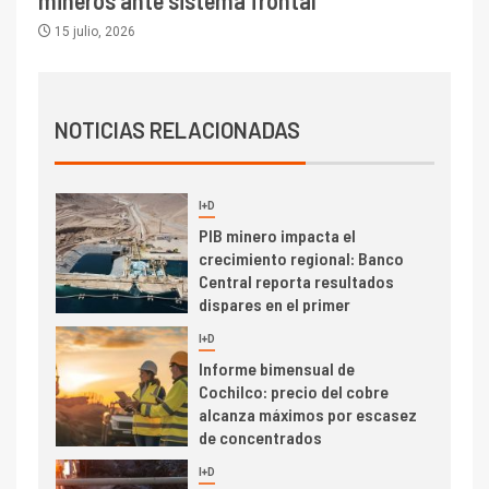
mineros ante sistema frontal
transportar cátodos al Puerto
15 julio, 2026
de San Antonio
2
I+D
Producción minera en mayo de
NOTICIAS RELACIONADAS
2026 cae 10,6%
I+D
3
PIB minero impacta el
crecimiento regional: Banco
Central reporta resultados
dispares en el primer
trimestre
I+D
4
Informe bimensual de
Cochilco: precio del cobre
alcanza máximos por escasez
de concentrados
I+D
5