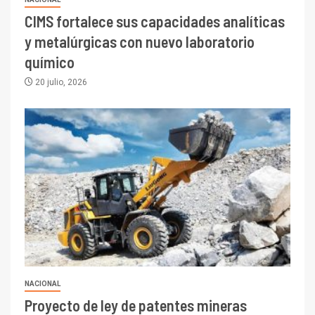
CIMS fortalece sus capacidades analíticas
y metalúrgicas con nuevo laboratorio
químico
20 julio, 2026
I+D
3
PIB minero impacta el
crecimiento regional: Banco
Central reporta resultados
dispares en el primer
trimestre
I+D
4
Informe bimensual de
Cochilco: precio del cobre
NACIONAL
alcanza máximos por escasez
Proyecto de ley de patentes mineras
de concentrados