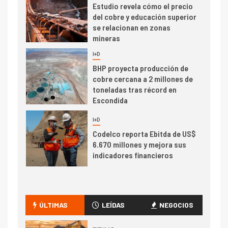
Estudio revela cómo el precio
del cobre y educación superior
se relacionan en zonas
mineras
I+D
6
BHP proyecta producción de
cobre cercana a 2 millones de
toneladas tras récord en
Escondida
7
I+D
Codelco reporta Ebitda de US$
6.670 millones y mejora sus
indicadores financieros
I+D
1
Codelco Ventanas prueba
camión 100% eléctrico para
ÚLTIMAS
LEÍDAS
NEGOCIOS
transportar cátodos al Puerto
de San Antonio