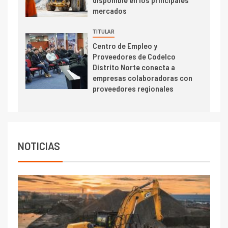
se relacionan en zonas
mercados
mineras
TITULAR
I+D
6
Centro de Empleo y
BHP proyecta producción de
Proveedores de Codelco
cobre cercana a 2 millones de
Distrito Norte conecta a
toneladas tras récord en
empresas colaboradoras con
Escondida
proveedores regionales
7
I+D
Codelco reporta Ebitda de US$
6.670 millones y mejora sus
indicadores financieros
NOTICIAS