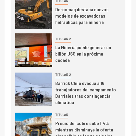
TITULAR
Dercomaq destaca nuevos
2
I+D
modelos de excavadoras
Producción minera en mayo de
hidráulicas para minería
2026 cae 10,6%
TITULAR 2
I+D
3
La Minería puede generar un
PIB minero impacta el
billón US$ en la próxima
crecimiento regional: Banco
década
Central reporta resultados
dispares en el primer
TITULAR 2
trimestre
I+D
Barrick Chile evacúa a 16
4
trabajadores del campamento
Informe bimensual de
Barriales tras contingencia
Cochilco: precio del cobre
climática
alcanza máximos por escasez
de concentrados
TITULAR
I+D
5
Precio del cobre sube 1,4%
Estudio revela cómo el precio
mientras disminuye la oferta
del cobre y educación superior
disponible en los principales