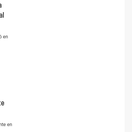
a
al
ó en
te
nte en