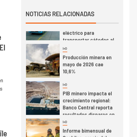
Producción minera en
NOTICIAS RELACIONADAS
mayo de 2026 cae
10,6%
e
I+D
3
PIB minero impacta el
El
crecimiento regional:
Banco Central reporta
resultados dispares en
el primer trimestre
I+D
4
Informe bimensual de
en
Cochilco: precio del
as
cobre alcanza
máximos por escasez
de concentrados
I+D
5
Estudio revela cómo el
precio del cobre y
ile
educación superior se