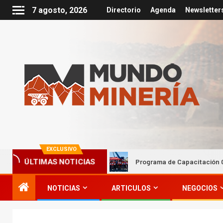
7 agosto, 2026
Directorio
Agenda
Newsletter
EXCLUSIVO
presarial
Programa de Capacitación Comunitaria 2027 de 
ÚLTIMAS NOTICIAS
NOTICIAS
ARTICULOS
NEGOCIOS