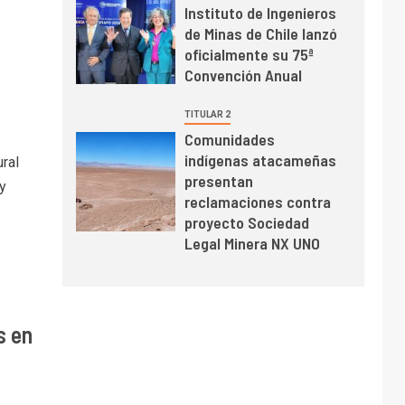
Instituto de Ingenieros
BHP proyecta
de Minas de Chile lanzó
producción de cobre
oficialmente su 75ª
cercana a 2 millones
Convención Anual
de toneladas tras
récord en Escondida
I+D
7
TITULAR 2
Codelco reporta Ebitda
Comunidades
de US$ 6.670 millones
indígenas atacameñas
ral
y mejora sus
presentan
y
indicadores financieros
reclamaciones contra
proyecto Sociedad
Legal Minera NX UNO
s en