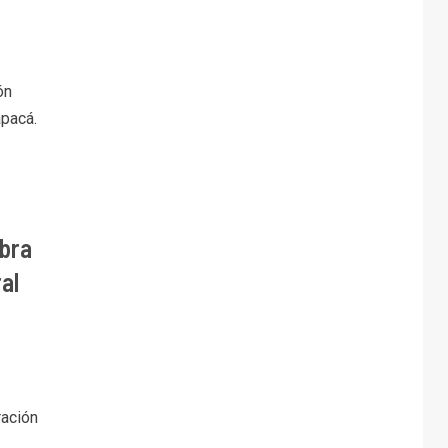
ón
apacá.
bra
al
ración