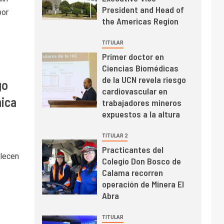
mayo de 2026 cae
President and Head of
por
10,6%
the Americas Region
I+D
3
TITULAR
PIB minero impacta el
Primer doctor en
crecimiento regional:
Ciencias Biomédicas
Banco Central reporta
de la UCN revela riesgo
go
resultados dispares en
cardiovascular en
el primer trimestre
nica
I+D
4
trabajadores mineros
Informe bimensual de
expuestos a la altura
Cochilco: precio del
cobre alcanza
TITULAR 2
máximos por escasez
Practicantes del
alecen
de concentrados
Colegio Don Bosco de
I+D
5
Estudio revela cómo el
Calama recorren
precio del cobre y
operación de Minera El
educación superior se
Abra
relacionan en zonas
mineras
TITULAR
I+D
6