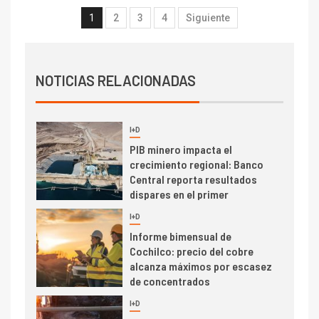
transportar cátodos al Puerto
1
2
3
4
Siguiente
de San Antonio
2
I+D
Producción minera en mayo de
NOTICIAS RELACIONADAS
2026 cae 10,6%
I+D
3
PIB minero impacta el
crecimiento regional: Banco
Central reporta resultados
dispares en el primer
trimestre
I+D
4
Informe bimensual de
Cochilco: precio del cobre
alcanza máximos por escasez
de concentrados
I+D
5