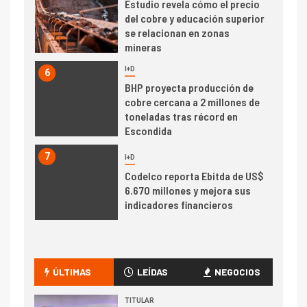
Estudio revela cómo el precio
del cobre y educación superior
se relacionan en zonas
mineras
I+D
6
BHP proyecta producción de
cobre cercana a 2 millones de
toneladas tras récord en
Escondida
7
I+D
Codelco reporta Ebitda de US$
6.670 millones y mejora sus
indicadores financieros
I+D
1
Codelco Ventanas prueba
camión 100% eléctrico para
ÚLTIMAS
LEÍDAS
NEGOCIOS
transportar cátodos al Puerto
de San Antonio
TITULAR