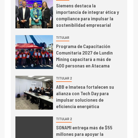
Siemens destaca la
2
importancia de integrar ética y
I+D
compliance para impulsar la
Producción minera en mayo de
sostenibilidad empresarial
2026 cae 10,6%
TITULAR
I+D
3
Programa de Capacitación
PIB minero impacta el
Comunitaria 2027 de Lundin
crecimiento regional: Banco
Mining capacitará a más de
Central reporta resultados
400 personas en Atacama
dispares en el primer
trimestre
TITULAR 2
I+D
4
ABB e Imatesa fortalecen su
Informe bimensual de
alianza con Tech Day para
Cochilco: precio del cobre
impulsar soluciones de
alcanza máximos por escasez
eficiencia energética
de concentrados
I+D
TITULAR 2
5
Estudio revela cómo el precio
SONAMI entrega más de $55
del cobre y educación superior
millones para apoyar la