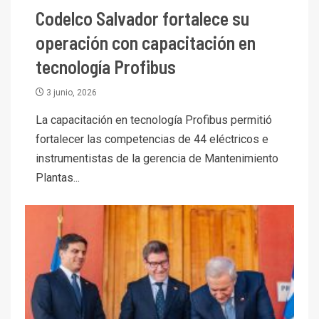
Codelco Salvador fortalece su
operación con capacitación en
tecnología Profibus
3 junio, 2026
La capacitación en tecnología Profibus permitió
fortalecer las competencias de 44 eléctricos e
instrumentistas de la gerencia de Mantenimiento
I+D
3
Plantas...
PIB minero impacta el
crecimiento regional: Banco
Central reporta resultados
dispares en el primer
trimestre
I+D
4
Informe bimensual de
Cochilco: precio del cobre
alcanza máximos por escasez
de concentrados