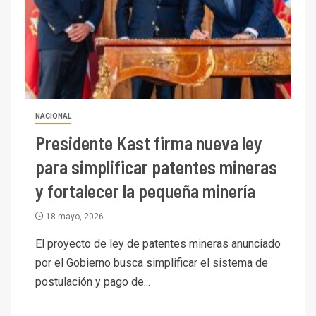
I+D
5
Estudio revela cómo el precio
del cobre y educación superior
se relacionan en zonas
mineras
I+D
6
NACIONAL
BHP proyecta producción de
cobre cercana a 2 millones de
Presidente Kast firma nueva ley
toneladas tras récord en
para simplificar patentes mineras
Escondida
y fortalecer la pequeña minería
7
I+D
Codelco reporta Ebitda de US$
18 mayo, 2026
6.670 millones y mejora sus
indicadores financieros
El proyecto de ley de patentes mineras anunciado
por el Gobierno busca simplificar el sistema de
I+D
1
postulación y pago de...
Codelco Ventanas prueba
camión 100% eléctrico para