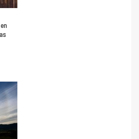
 en
ras