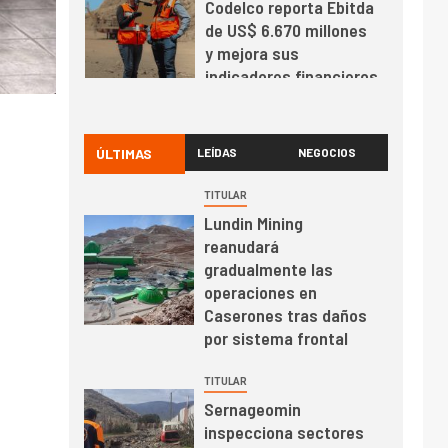
Codelco reporta Ebitda
de US$ 6.670 millones
y mejora sus
indicadores financieros
I+D
1
Codelco Ventanas
prueba camión 100%
ÚLTIMAS
LEÍDAS
NEGOCIOS
eléctrico para
transportar cátodos al
TITULAR
Puerto de San Antonio
Lundin Mining
2
I+D
reanudará
Producción minera en
gradualmente las
mayo de 2026 cae
operaciones en
10,6%
Caserones tras daños
por sistema frontal
I+D
3
PIB minero impacta el
TITULAR
crecimiento regional:
Sernageomin
Banco Central reporta
inspecciona sectores
resultados dispares en