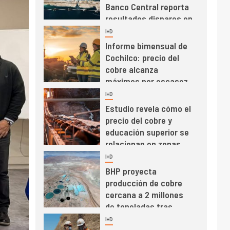
Banco Central reporta
resultados dispares en
el primer trimestre
I+D
4
Informe bimensual de
Cochilco: precio del
cobre alcanza
máximos por escasez
de concentrados
I+D
5
Estudio revela cómo el
precio del cobre y
educación superior se
relacionan en zonas
mineras
I+D
6
BHP proyecta
producción de cobre
cercana a 2 millones
de toneladas tras
récord en Escondida
I+D
7