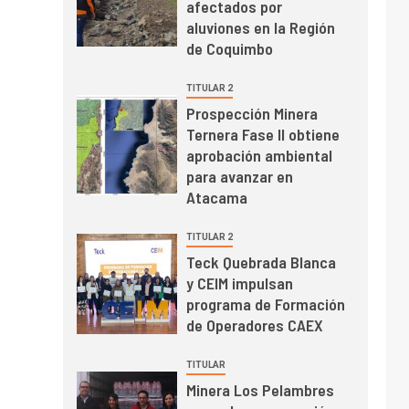
afectados por
el primer trimestre
I+D
4
aluviones en la Región
Informe bimensual de
de Coquimbo
Cochilco: precio del
cobre alcanza
TITULAR 2
máximos por escasez
Prospección Minera
de concentrados
Ternera Fase II obtiene
I+D
5
Estudio revela cómo el
aprobación ambiental
precio del cobre y
para avanzar en
educación superior se
Atacama
relacionan en zonas
mineras
TITULAR 2
I+D
6
Teck Quebrada Blanca
BHP proyecta
y CEIM impulsan
producción de cobre
programa de Formación
cercana a 2 millones
de Operadores CAEX
de toneladas tras
récord en Escondida
I+D
7
TITULAR
Codelco reporta Ebitda
Minera Los Pelambres
de US$ 6.670 millones