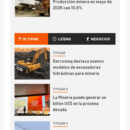
Producción minera en mayo de
2026 cae 10,6%
I+D
3
PIB minero impacta el
crecimiento regional: Banco
ÚLTIMAS
LEÍDAS
NEGOCIOS
Central reporta resultados
dispares en el primer
TITULAR
trimestre
I+D
Dercomaq destaca nuevos
4
modelos de excavadoras
Informe bimensual de
hidráulicas para minería
Cochilco: precio del cobre
alcanza máximos por escasez
de concentrados
TITULAR 2
I+D
5
La Minería puede generar un
Estudio revela cómo el precio
billón US$ en la próxima
del cobre y educación superior
década
se relacionan en zonas
mineras
TITULAR 2
I+D