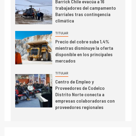
Barrick Chile evacúa a 16
6
trabajadores del campamento
BHP proyecta producción de
Barriales tras contingencia
cobre cercana a 2 millones de
climática
toneladas tras récord en
Escondida
TITULAR
7
I+D
Precio del cobre sube 1,4%
Codelco reporta Ebitda de US$
mientras disminuye la oferta
6.670 millones y mejora sus
disponible en los principales
indicadores financieros
mercados
TITULAR
Centro de Empleo y
Proveedores de Codelco
Distrito Norte conecta a
empresas colaboradoras con
proveedores regionales