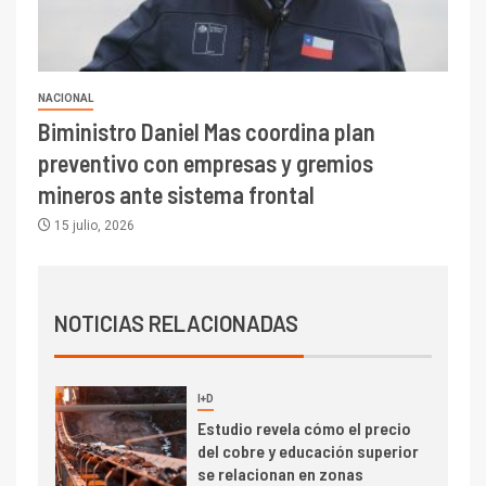
2
I+D
Producción minera en mayo de
2026 cae 10,6%
NACIONAL
Biministro Daniel Mas coordina plan
I+D
3
preventivo con empresas y gremios
PIB minero impacta el
crecimiento regional: Banco
mineros ante sistema frontal
Central reporta resultados
15 julio, 2026
dispares en el primer
trimestre
I+D
4
Informe bimensual de
Cochilco: precio del cobre
NOTICIAS RELACIONADAS
alcanza máximos por escasez
de concentrados
I+D
5
Estudio revela cómo el precio
del cobre y educación superior
se relacionan en zonas