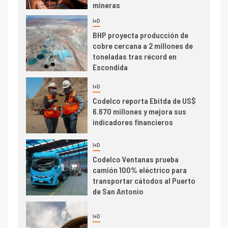
mineras
I+D
6
BHP proyecta producción de
cobre cercana a 2 millones de
toneladas tras récord en
Escondida
7
I+D
Codelco reporta Ebitda de US$
6.670 millones y mejora sus
indicadores financieros
I+D
1
Codelco Ventanas prueba
camión 100% eléctrico para
transportar cátodos al Puerto
de San Antonio
2
I+D