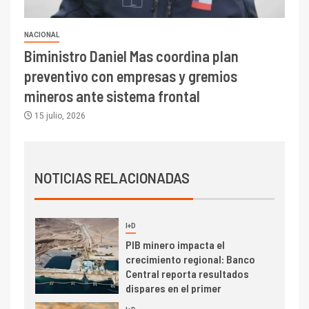
camión 100% eléctrico para
transportar cátodos al Puerto
de San Antonio
NACIONAL
Biministro Daniel Mas coordina plan
2
I+D
preventivo con empresas y gremios
Producción minera en mayo de
mineros ante sistema frontal
2026 cae 10,6%
15 julio, 2026
I+D
3
PIB minero impacta el
crecimiento regional: Banco
NOTICIAS RELACIONADAS
Central reporta resultados
dispares en el primer
trimestre
I+D
4
Informe bimensual de
Cochilco: precio del cobre
alcanza máximos por escasez
de concentrados
I+D