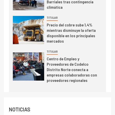
del cobre y educación superior
Barriales tras contingencia
se relacionan en zonas
climática
mineras
TITULAR
I+D
6
Precio del cobre sube 1,4%
BHP proyecta producción de
mientras disminuye la oferta
cobre cercana a 2 millones de
disponible en los principales
toneladas tras récord en
mercados
Escondida
TITULAR
7
I+D
Centro de Empleo y
Codelco reporta Ebitda de US$
Proveedores de Codelco
6.670 millones y mejora sus
Distrito Norte conecta a
indicadores financieros
empresas colaboradoras con
proveedores regionales
NOTICIAS