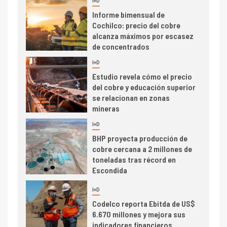
5
Estudio revela cómo el precio
del cobre y educación superior
se relacionan en zonas
mineras
I+D
6
BHP proyecta producción de
cobre cercana a 2 millones de
toneladas tras récord en
Escondida
7
I+D
Codelco reporta Ebitda de US$
6.670 millones y mejora sus
indicadores financieros
I+D
1
Codelco Ventanas prueba
camión 100% eléctrico para
transportar cátodos al Puerto