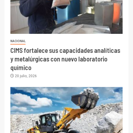
NACIONAL
CIMS fortalece sus capacidades analíticas
y metalúrgicas con nuevo laboratorio
químico
I+D
3
20 julio, 2026
PIB minero impacta el
crecimiento regional: Banco
Central reporta resultados
dispares en el primer
trimestre
I+D
4
Informe bimensual de
Cochilco: precio del cobre
alcanza máximos por escasez