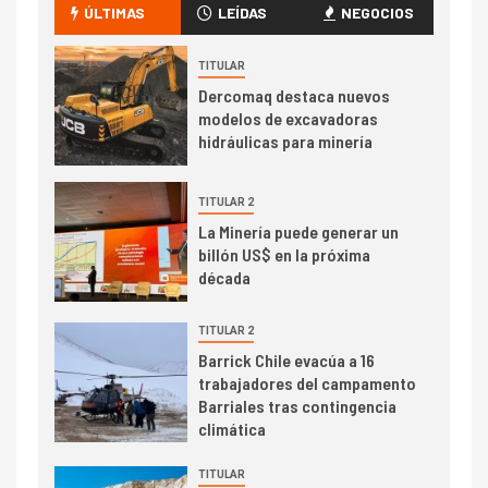
camión 100% eléctrico para
ÚLTIMAS
LEÍDAS
NEGOCIOS
transportar cátodos al Puerto
de San Antonio
TITULAR
Dercomaq destaca nuevos
2
I+D
modelos de excavadoras
Producción minera en mayo de
hidráulicas para minería
2026 cae 10,6%
TITULAR 2
I+D
3
La Minería puede generar un
PIB minero impacta el
billón US$ en la próxima
crecimiento regional: Banco
década
Central reporta resultados
dispares en el primer
TITULAR 2
trimestre
I+D
Barrick Chile evacúa a 16
4
trabajadores del campamento
Informe bimensual de
Barriales tras contingencia
Cochilco: precio del cobre
climática
alcanza máximos por escasez
de concentrados
TITULAR
I+D