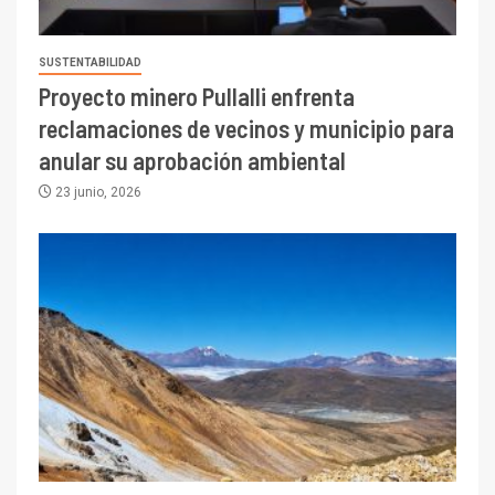
SUSTENTABILIDAD
Proyecto minero Pullalli enfrenta
reclamaciones de vecinos y municipio para
anular su aprobación ambiental
23 junio, 2026
I+D
3
PIB minero impacta el
crecimiento regional: Banco
Central reporta resultados
dispares en el primer
trimestre
I+D
4
Informe bimensual de