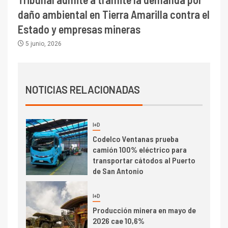
I+D
1
daño ambiental en Tierra Amarilla contra el
Codelco Ventanas prueba
camión 100% eléctrico para
Estado y empresas mineras
transportar cátodos al Puerto
5 junio, 2026
de San Antonio
2
I+D
Producción minera en mayo de
NOTICIAS RELACIONADAS
2026 cae 10,6%
I+D
3
PIB minero impacta el
crecimiento regional: Banco
Central reporta resultados
dispares en el primer
trimestre
I+D
4
Informe bimensual de
Cochilco: precio del cobre
alcanza máximos por escasez