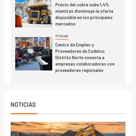
5
Precio del cobre sube 1,4%
Estudio revela cómo el precio
mientras disminuye la oferta
del cobre y educación superior
disponible en los principales
se relacionan en zonas
mercados
mineras
TITULAR
I+D
6
Centro de Empleo y
BHP proyecta producción de
Proveedores de Codelco
cobre cercana a 2 millones de
Distrito Norte conecta a
toneladas tras récord en
empresas colaboradoras con
Escondida
proveedores regionales
7
I+D
Codelco reporta Ebitda de US$
6.670 millones y mejora sus
indicadores financieros
NOTICIAS