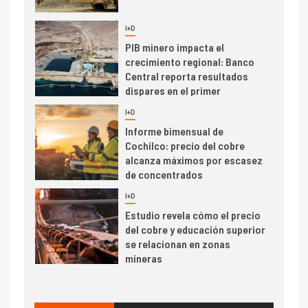
de concentrados
I+D
5
Estudio revela cómo el precio
del cobre y educación superior
se relacionan en zonas
mineras
I+D
6
BHP proyecta producción de
cobre cercana a 2 millones de
toneladas tras récord en
Escondida
7
I+D
Codelco reporta Ebitda de US$
6.670 millones y mejora sus
indicadores financieros
I+D
1
Codelco Ventanas prueba