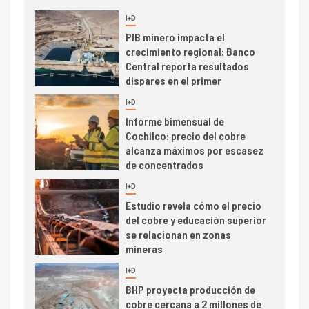
I+D
5
Estudio revela cómo el precio
del cobre y educación superior
se relacionan en zonas
mineras
I+D
6
BHP proyecta producción de
cobre cercana a 2 millones de
toneladas tras récord en
Escondida
7
I+D
Codelco reporta Ebitda de US$
6.670 millones y mejora sus
indicadores financieros
I+D
1
Codelco Ventanas prueba
camión 100% eléctrico para