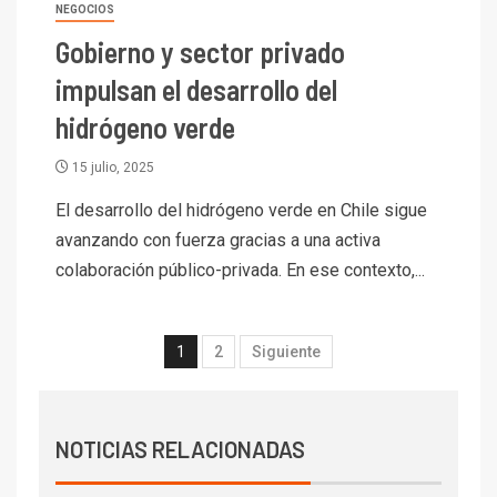
NEGOCIOS
Codelco Ventanas prueba
camión 100% eléctrico para
Gobierno y sector privado
transportar cátodos al Puerto
impulsan el desarrollo del
de San Antonio
hidrógeno verde
2
I+D
Producción minera en mayo de
15 julio, 2025
2026 cae 10,6%
El desarrollo del hidrógeno verde en Chile sigue
avanzando con fuerza gracias a una activa
I+D
3
colaboración público-privada. En ese contexto,...
PIB minero impacta el
crecimiento regional: Banco
Central reporta resultados
1
2
Siguiente
dispares en el primer
trimestre
I+D
4
Informe bimensual de
Cochilco: precio del cobre
NOTICIAS RELACIONADAS
alcanza máximos por escasez
de concentrados