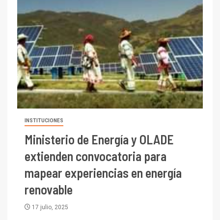
INSTITUCIONES
I+D
Ministerio de Energía y OLADE
3
PIB minero impacta el
extienden convocatoria para
crecimiento regional: Banco
Central reporta resultados
mapear experiencias en energía
dispares en el primer
renovable
trimestre
I+D
4
Informe bimensual de
17 julio, 2025
Cochilco: precio del cobre