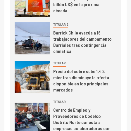
Estudio revela cómo el precio
billón US$ en la próxima
del cobre y educación superior
década
se relacionan en zonas
mineras
TITULAR 2
I+D
Barrick Chile evacúa a 16
6
trabajadores del campamento
BHP proyecta producción de
Barriales tras contingencia
cobre cercana a 2 millones de
climática
toneladas tras récord en
Escondida
TITULAR
7
I+D
Precio del cobre sube 1,4%
Codelco reporta Ebitda de US$
mientras disminuye la oferta
6.670 millones y mejora sus
disponible en los principales
indicadores financieros
mercados
TITULAR
Centro de Empleo y
Proveedores de Codelco
Distrito Norte conecta a
empresas colaboradoras con