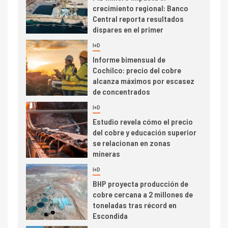
crecimiento regional: Banco
Central reporta resultados
dispares en el primer
trimestre
I+D
4
Informe bimensual de
Cochilco: precio del cobre
alcanza máximos por escasez
de concentrados
I+D
5
Estudio revela cómo el precio
del cobre y educación superior
se relacionan en zonas
mineras
I+D
6
BHP proyecta producción de
cobre cercana a 2 millones de
toneladas tras récord en
Escondida