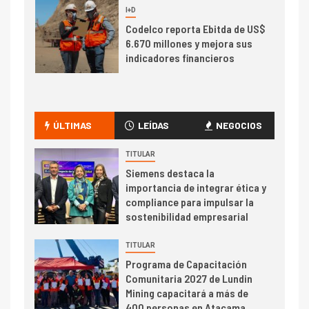
7
I+D
Codelco reporta Ebitda de US$
6.670 millones y mejora sus
indicadores financieros
I+D
1
Codelco Ventanas prueba
camión 100% eléctrico para
ÚLTIMAS
LEÍDAS
NEGOCIOS
transportar cátodos al Puerto
de San Antonio
TITULAR
Siemens destaca la
2
importancia de integrar ética y
I+D
compliance para impulsar la
Producción minera en mayo de
sostenibilidad empresarial
2026 cae 10,6%
TITULAR
I+D
3
Programa de Capacitación
PIB minero impacta el
Comunitaria 2027 de Lundin
crecimiento regional: Banco
Mining capacitará a más de
Central reporta resultados
400 personas en Atacama