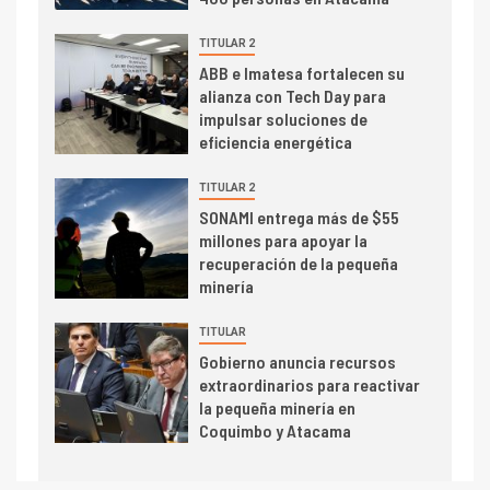
dispares en el primer
trimestre
TITULAR 2
I+D
4
ABB e Imatesa fortalecen su
Informe bimensual de
alianza con Tech Day para
Cochilco: precio del cobre
impulsar soluciones de
alcanza máximos por escasez
eficiencia energética
de concentrados
I+D
TITULAR 2
5
Estudio revela cómo el precio
SONAMI entrega más de $55
del cobre y educación superior
millones para apoyar la
se relacionan en zonas
recuperación de la pequeña
mineras
minería
I+D
6
TITULAR
BHP proyecta producción de
Gobierno anuncia recursos
cobre cercana a 2 millones de
extraordinarios para reactivar
toneladas tras récord en
la pequeña minería en
Escondida
Coquimbo y Atacama
7
I+D
Codelco reporta Ebitda de US$