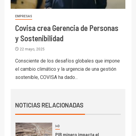
Escondida
7
EMPRESAS
I+D
Codelco reporta Ebitda de US$
Covisa crea Gerencia de Personas
6.670 millones y mejora sus
y Sostenibilidad
indicadores financieros
22 mayo, 2025
I+D
1
Codelco Ventanas prueba
Consciente de los desafíos globales que impone
camión 100% eléctrico para
el cambio climático y la urgencia de una gestión
transportar cátodos al Puerto
sostenible, COVISA ha dado...
de San Antonio
2
I+D
Producción minera en mayo de
NOTICIAS RELACIONADAS
2026 cae 10,6%
I+D
3
PIB minero impacta el