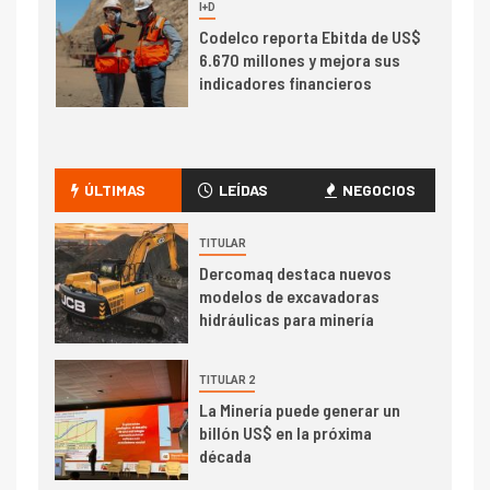
7
I+D
Codelco reporta Ebitda de US$
6.670 millones y mejora sus
indicadores financieros
I+D
1
Codelco Ventanas prueba
camión 100% eléctrico para
ÚLTIMAS
LEÍDAS
NEGOCIOS
transportar cátodos al Puerto
de San Antonio
TITULAR
Dercomaq destaca nuevos
2
I+D
modelos de excavadoras
Producción minera en mayo de
hidráulicas para minería
2026 cae 10,6%
TITULAR 2
I+D
3
La Minería puede generar un
PIB minero impacta el
billón US$ en la próxima
crecimiento regional: Banco
década
Central reporta resultados