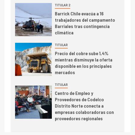
dispares en el primer
TITULAR 2
trimestre
I+D
Barrick Chile evacúa a 16
4
trabajadores del campamento
Informe bimensual de
Barriales tras contingencia
Cochilco: precio del cobre
climática
alcanza máximos por escasez
de concentrados
TITULAR
I+D
5
Precio del cobre sube 1,4%
Estudio revela cómo el precio
mientras disminuye la oferta
del cobre y educación superior
disponible en los principales
se relacionan en zonas
mercados
mineras
TITULAR
I+D
6
Centro de Empleo y
BHP proyecta producción de
Proveedores de Codelco
cobre cercana a 2 millones de
Distrito Norte conecta a
toneladas tras récord en
empresas colaboradoras con
Escondida
proveedores regionales
7
I+D
Codelco reporta Ebitda de US$