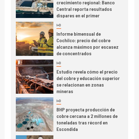
crecimiento regional: Banco
Central reporta resultados
dispares en el primer
trimestre
I+D
4
Informe bimensual de
Cochilco: precio del cobre
alcanza máximos por escasez
de concentrados
I+D
5
Estudio revela cómo el precio
del cobre y educación superior
se relacionan en zonas
mineras
I+D
6
BHP proyecta producción de
cobre cercana a 2 millones de
toneladas tras récord en
Escondida