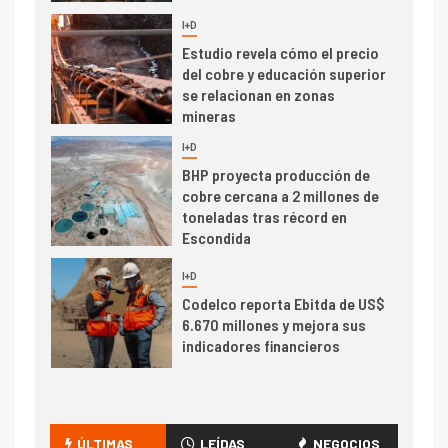
I+D
5
Estudio revela cómo el precio
del cobre y educación superior
se relacionan en zonas
mineras
I+D
6
BHP proyecta producción de
cobre cercana a 2 millones de
toneladas tras récord en
Escondida
7
I+D
Codelco reporta Ebitda de US$
6.670 millones y mejora sus
indicadores financieros
I+D
1
Codelco Ventanas prueba
camión 100% eléctrico para
ÚLTIMAS
LEÍDAS
NEGOCIOS