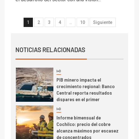
Codelco Ventanas prueba
camión 100% eléctrico para
transportar cátodos al Puerto
1
2
3
4
…
10
Siguiente
de San Antonio
2
I+D
Producción minera en mayo de
NOTICIAS RELACIONADAS
2026 cae 10,6%
I+D
3
PIB minero impacta el
crecimiento regional: Banco
Central reporta resultados
dispares en el primer
trimestre
I+D
4
Informe bimensual de
Cochilco: precio del cobre
alcanza máximos por escasez
de concentrados