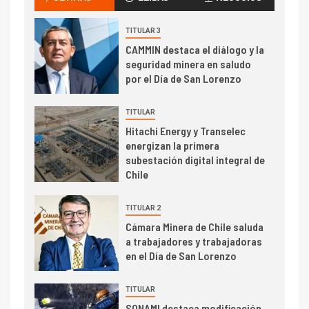
transportar cátodos al Puerto
de San Antonio
TITULAR 3
CAMMIN destaca el diálogo y la
2
I+D
seguridad minera en saludo
Producción minera en mayo de
por el Día de San Lorenzo
2026 cae 10,6%
TITULAR
Hitachi Energy y Transelec
I+D
3
energizan la primera
PIB minero impacta el
subestación digital integral de
crecimiento regional: Banco
Chile
Central reporta resultados
dispares en el primer
trimestre
TITULAR 2
I+D
4
Cámara Minera de Chile saluda
Informe bimensual de
a trabajadores y trabajadoras
Cochilco: precio del cobre
en el Día de San Lorenzo
alcanza máximos por escasez
de concentrados
TITULAR
I+D
5
SONAMI destaca modificación