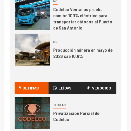
I+D
1
Codelco Ventanas prueba
camión 100% eléctrico para
transportar cátodos al Puerto
de San Antonio
2
I+D
Producción minera en mayo de
2026 cae 10,6%
I+D
3
PIB minero impacta el
crecimiento regional: Banco
ÚLTIMAS
LEÍDAS
NEGOCIOS
Central reporta resultados
dispares en el primer
trimestre
TITULAR
I+D
4
Privatización Parcial de
Informe bimensual de
Codelco
Cochilco: precio del cobre
alcanza máximos por escasez