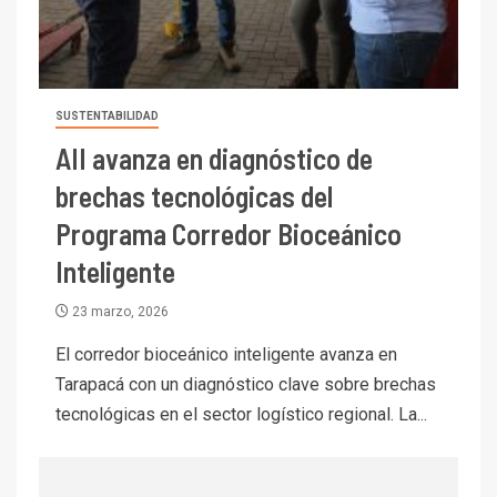
indicadores financieros
I+D
1
Codelco Ventanas prueba
camión 100% eléctrico para
SUSTENTABILIDAD
transportar cátodos al Puerto
AII avanza en diagnóstico de
de San Antonio
brechas tecnológicas del
2
I+D
Programa Corredor Bioceánico
Producción minera en mayo de
2026 cae 10,6%
Inteligente
23 marzo, 2026
I+D
3
PIB minero impacta el
El corredor bioceánico inteligente avanza en
crecimiento regional: Banco
Tarapacá con un diagnóstico clave sobre brechas
Central reporta resultados
tecnológicas en el sector logístico regional. La...
dispares en el primer
trimestre
I+D
4
Informe bimensual de