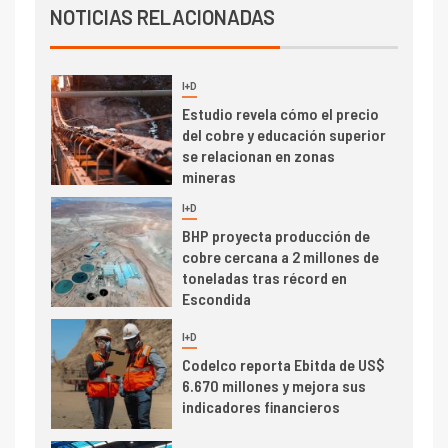
Cochilco: precio del cobre
NOTICIAS RELACIONADAS
alcanza máximos por escasez
de concentrados
I+D
5
Estudio revela cómo el precio
del cobre y educación superior
se relacionan en zonas
mineras
I+D
6
BHP proyecta producción de
cobre cercana a 2 millones de
toneladas tras récord en
Escondida
7
I+D
Codelco reporta Ebitda de US$
6.670 millones y mejora sus
indicadores financieros