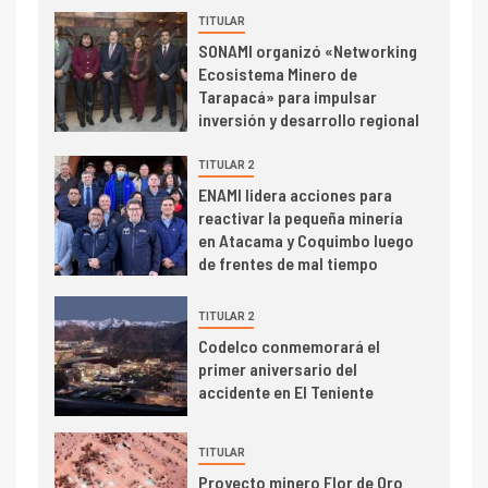
de concentrados
TITULAR
SONAMI organizó «Networking
I+D
5
Ecosistema Minero de
Estudio revela cómo el precio
Tarapacá» para impulsar
del cobre y educación superior
inversión y desarrollo regional
se relacionan en zonas
mineras
TITULAR 2
I+D
6
ENAMI lidera acciones para
BHP proyecta producción de
reactivar la pequeña minería
cobre cercana a 2 millones de
en Atacama y Coquimbo luego
toneladas tras récord en
de frentes de mal tiempo
Escondida
TITULAR 2
7
I+D
Codelco conmemorará el
Codelco reporta Ebitda de US$
primer aniversario del
6.670 millones y mejora sus
accidente en El Teniente
indicadores financieros
TITULAR
Proyecto minero Flor de Oro