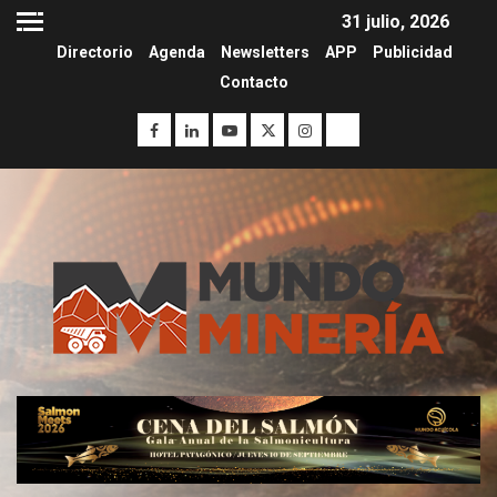
31 julio, 2026
Directorio
Agenda
Newsletters
APP
Publicidad
Contacto
I+D
3
PIB minero impacta el
crecimiento regional: Banco
Central reporta resultados
dispares en el primer
trimestre