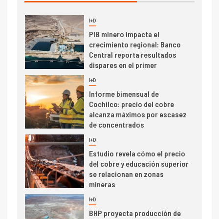
I+D
3
PIB minero impacta el
crecimiento regional: Banco
Central reporta resultados
dispares en el primer
trimestre
I+D
4
Informe bimensual de
Cochilco: precio del cobre
alcanza máximos por escasez
de concentrados
I+D
5
Estudio revela cómo el precio
del cobre y educación superior
se relacionan en zonas
mineras
I+D
6
BHP proyecta producción de