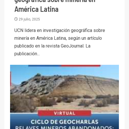
América Latina
29 julio, 2025
I+D
3
UCN lidera en investigación geográfica sobre
PIB minero impacta el
minería en América Latina, según un artículo
crecimiento regional: Banco
Central reporta resultados
publicado en la revista GeoJournal. La
dispares en el primer
publicación...
trimestre
I+D
4
Informe bimensual de
Cochilco: precio del cobre
alcanza máximos por escasez
de concentrados
I+D
5
Estudio revela cómo el precio
del cobre y educación superior
se relacionan en zonas
mineras