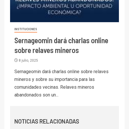
I+D
6
BHP proyecta producción de
cobre cercana a 2 millones de
toneladas tras récord en
Escondida
INSTITUCIONES
7
Sernageomin dará charlas online
I+D
Codelco reporta Ebitda de US$
sobre relaves mineros
6.670 millones y mejora sus
indicadores financieros
8 julio, 2025
Sernageomin dará charlas online sobre relaves
I+D
1
Codelco Ventanas prueba
mineros y sobre su importancia para las
camión 100% eléctrico para
comunidades vecinas. Relaves mineros
transportar cátodos al Puerto
abandonados son un...
de San Antonio
2
I+D
Producción minera en mayo de
NOTICIAS RELACIONADAS
2026 cae 10,6%