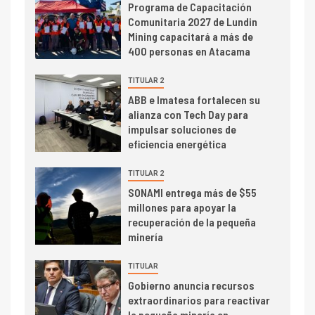
I+D
3
Programa de Capacitación
PIB minero impacta el
Comunitaria 2027 de Lundin
crecimiento regional: Banco
Mining capacitará a más de
Central reporta resultados
400 personas en Atacama
dispares en el primer
trimestre
TITULAR 2
I+D
4
ABB e Imatesa fortalecen su
Informe bimensual de
alianza con Tech Day para
Cochilco: precio del cobre
impulsar soluciones de
alcanza máximos por escasez
eficiencia energética
de concentrados
I+D
TITULAR 2
5
Estudio revela cómo el precio
SONAMI entrega más de $55
del cobre y educación superior
millones para apoyar la
se relacionan en zonas
recuperación de la pequeña
mineras
minería
I+D
6
TITULAR
BHP proyecta producción de
Gobierno anuncia recursos
cobre cercana a 2 millones de
extraordinarios para reactivar
toneladas tras récord en
la pequeña minería en