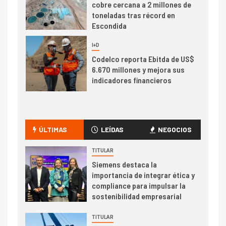
cobre cercana a 2 millones de
toneladas tras récord en
Escondida
7
I+D
Codelco reporta Ebitda de US$
6.670 millones y mejora sus
indicadores financieros
I+D
1
Codelco Ventanas prueba
camión 100% eléctrico para
ÚLTIMAS
LEÍDAS
NEGOCIOS
transportar cátodos al Puerto
de San Antonio
TITULAR
Siemens destaca la
2
importancia de integrar ética y
I+D
compliance para impulsar la
Producción minera en mayo de
sostenibilidad empresarial
2026 cae 10,6%
TITULAR