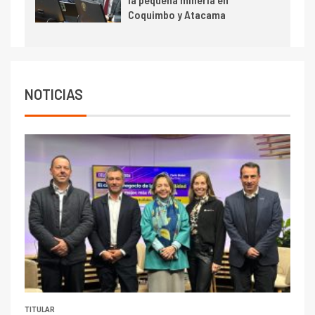
Escondida
Coquimbo y Atacama
7
I+D
Codelco reporta Ebitda de US$
6.670 millones y mejora sus
indicadores financieros
NOTICIAS
TITULAR