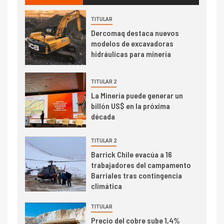
transportar cátodos al Puerto
de San Antonio
TITULAR
Dercomaq destaca nuevos
2
I+D
modelos de excavadoras
Producción minera en mayo de
hidráulicas para minería
2026 cae 10,6%
TITULAR 2
I+D
3
La Minería puede generar un
PIB minero impacta el
billón US$ en la próxima
crecimiento regional: Banco
década
Central reporta resultados
dispares en el primer
TITULAR 2
trimestre
I+D
Barrick Chile evacúa a 16
4
trabajadores del campamento
Informe bimensual de
Barriales tras contingencia
Cochilco: precio del cobre
climática
alcanza máximos por escasez
de concentrados
TITULAR
I+D
5
Precio del cobre sube 1,4%