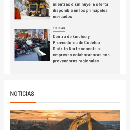
Estudio revela cómo el precio
mientras disminuye la oferta
del cobre y educación superior
disponible en los principales
se relacionan en zonas
mercados
mineras
TITULAR
I+D
6
Centro de Empleo y
BHP proyecta producción de
Proveedores de Codelco
cobre cercana a 2 millones de
Distrito Norte conecta a
toneladas tras récord en
empresas colaboradoras con
Escondida
proveedores regionales
7
I+D
Codelco reporta Ebitda de US$
6.670 millones y mejora sus
indicadores financieros
NOTICIAS