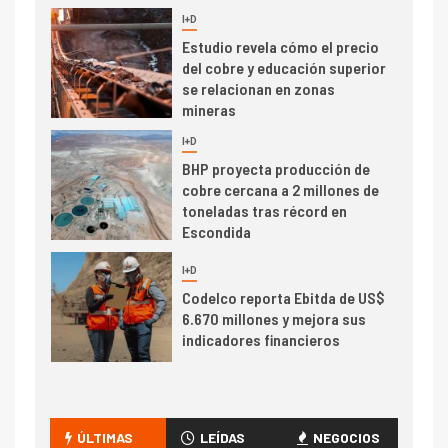
I+D
5
Estudio revela cómo el precio
del cobre y educación superior
se relacionan en zonas
mineras
I+D
6
BHP proyecta producción de
cobre cercana a 2 millones de
toneladas tras récord en
Escondida
7
I+D
Codelco reporta Ebitda de US$
6.670 millones y mejora sus
indicadores financieros
I+D
1
Codelco Ventanas prueba
camión 100% eléctrico para
ÚLTIMAS
LEÍDAS
NEGOCIOS