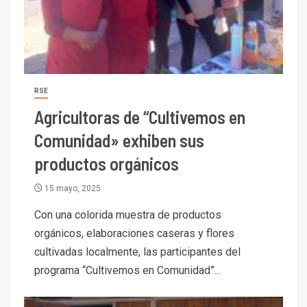
RSE
Agricultoras de “Cultivemos en
Comunidad» exhiben sus
productos orgánicos
I+D
3
15 mayo, 2025
PIB minero impacta el
Con una colorida muestra de productos
crecimiento regional: Banco
Central reporta resultados
orgánicos, elaboraciones caseras y flores
dispares en el primer
cultivadas localmente, las participantes del
trimestre
I+D
programa “Cultivemos en Comunidad”...
4
Informe bimensual de
Cochilco: precio del cobre