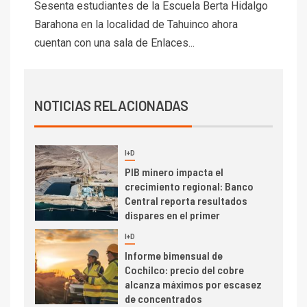
Codelco Ventanas prueba
Sesenta estudiantes de la Escuela Berta Hidalgo
camión 100% eléctrico para
Barahona en la localidad de Tahuinco ahora
transportar cátodos al Puerto
cuentan con una sala de Enlaces...
de San Antonio
2
I+D
Producción minera en mayo de
NOTICIAS RELACIONADAS
2026 cae 10,6%
I+D
3
PIB minero impacta el
crecimiento regional: Banco
Central reporta resultados
dispares en el primer
trimestre
I+D
4
Informe bimensual de
Cochilco: precio del cobre
alcanza máximos por escasez
de concentrados