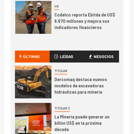
7
I+D
Codelco reporta Ebitda de US$
6.670 millones y mejora sus
indicadores financieros
I+D
1
Codelco Ventanas prueba
camión 100% eléctrico para
ÚLTIMAS
LEÍDAS
NEGOCIOS
transportar cátodos al Puerto
de San Antonio
TITULAR
Dercomaq destaca nuevos
2
I+D
modelos de excavadoras
Producción minera en mayo de
hidráulicas para minería
2026 cae 10,6%
TITULAR 2
I+D
3
La Minería puede generar un
PIB minero impacta el
billón US$ en la próxima
crecimiento regional: Banco
década