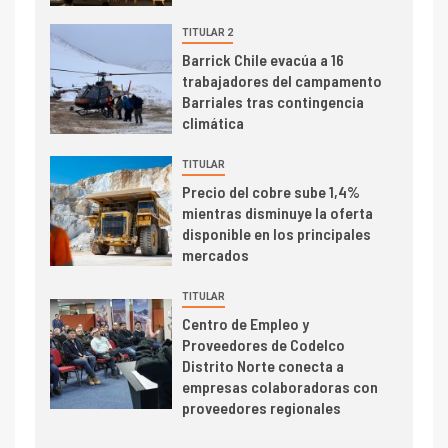
Central reporta resultados
dispares en el primer
TITULAR 2
trimestre
I+D
Barrick Chile evacúa a 16
4
trabajadores del campamento
Informe bimensual de
Barriales tras contingencia
Cochilco: precio del cobre
climática
alcanza máximos por escasez
de concentrados
TITULAR
I+D
5
Precio del cobre sube 1,4%
Estudio revela cómo el precio
mientras disminuye la oferta
del cobre y educación superior
disponible en los principales
se relacionan en zonas
mercados
mineras
TITULAR
I+D
6
Centro de Empleo y
BHP proyecta producción de
Proveedores de Codelco
cobre cercana a 2 millones de
Distrito Norte conecta a
toneladas tras récord en
empresas colaboradoras con
Escondida
proveedores regionales
7
I+D