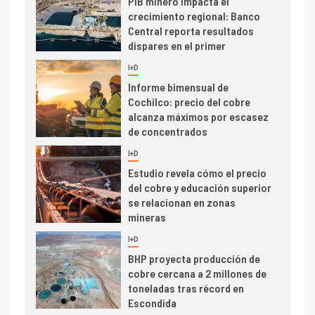
PIB minero impacta el
crecimiento regional: Banco
Central reporta resultados
dispares en el primer
trimestre
I+D
4
Informe bimensual de
Cochilco: precio del cobre
alcanza máximos por escasez
de concentrados
I+D
5
Estudio revela cómo el precio
del cobre y educación superior
se relacionan en zonas
mineras
I+D
6
BHP proyecta producción de
cobre cercana a 2 millones de
toneladas tras récord en
Escondida