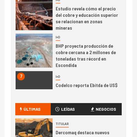
se relacionan en zonas
mineras
I+D
6
BHP proyecta producción de
cobre cercana a 2 millones de
toneladas tras récord en
Escondida
7
I+D
Codelco reporta Ebitda de US$
6.670 millones y mejora sus
indicadores financieros
I+D
1
Codelco Ventanas prueba
camión 100% eléctrico para
ÚLTIMAS
LEÍDAS
NEGOCIOS
transportar cátodos al Puerto
de San Antonio
TITULAR
Dercomaq destaca nuevos
2
I+D