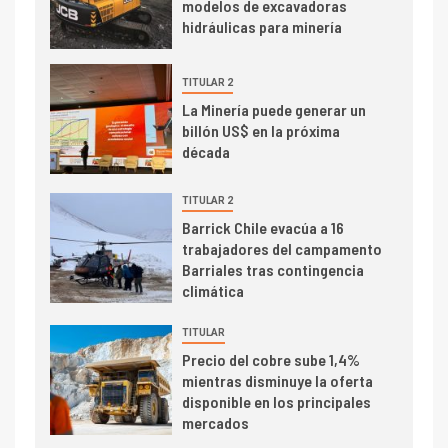
modelos de excavadoras
Producción minera en mayo de
hidráulicas para minería
2026 cae 10,6%
TITULAR 2
I+D
3
La Minería puede generar un
PIB minero impacta el
billón US$ en la próxima
crecimiento regional: Banco
década
Central reporta resultados
dispares en el primer
TITULAR 2
trimestre
I+D
Barrick Chile evacúa a 16
4
trabajadores del campamento
Informe bimensual de
Barriales tras contingencia
Cochilco: precio del cobre
climática
alcanza máximos por escasez
de concentrados
TITULAR
I+D
5
Precio del cobre sube 1,4%
Estudio revela cómo el precio
mientras disminuye la oferta
del cobre y educación superior
disponible en los principales
se relacionan en zonas
mercados
mineras