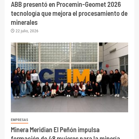
ABB presentó en Procemin-Geomet 2026
tecnología que mejora el procesamiento de
minerales
22 julio, 2026
I+D
3
PIB minero impacta el
crecimiento regional: Banco
Central reporta resultados
dispares en el primer
trimestre
I+D
4
Informe bimensual de
Cochilco: precio del cobre
alcanza máximos por escasez
EMPRESAS
de concentrados
Minera Meridian El Peñón impulsa
I+D
5
formación de 48 mujeres para la minería