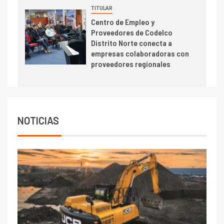
TITULAR
I+D
6
Centro de Empleo y
BHP proyecta producción de
Proveedores de Codelco
cobre cercana a 2 millones de
Distrito Norte conecta a
toneladas tras récord en
empresas colaboradoras con
Escondida
proveedores regionales
7
I+D
Codelco reporta Ebitda de US$
6.670 millones y mejora sus
indicadores financieros
NOTICIAS