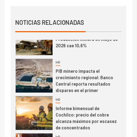
2
I+D
Producción minera en mayo de
NOTICIAS RELACIONADAS
2026 cae 10,6%
I+D
3
PIB minero impacta el
crecimiento regional: Banco
Central reporta resultados
dispares en el primer
trimestre
I+D
4
Informe bimensual de
Cochilco: precio del cobre
alcanza máximos por escasez
de concentrados
I+D
5
Estudio revela cómo el precio
del cobre y educación superior