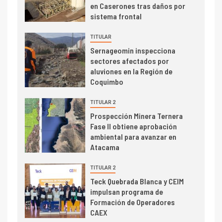
en Caserones tras daños por
Producción minera en mayo de
sistema frontal
2026 cae 10,6%
TITULAR
I+D
3
Sernageomin inspecciona
PIB minero impacta el
sectores afectados por
crecimiento regional: Banco
aluviones en la Región de
Central reporta resultados
Coquimbo
dispares en el primer
trimestre
TITULAR 2
I+D
4
Prospección Minera Ternera
Informe bimensual de
Fase II obtiene aprobación
Cochilco: precio del cobre
ambiental para avanzar en
alcanza máximos por escasez
Atacama
de concentrados
I+D
TITULAR 2
5
Estudio revela cómo el precio
Teck Quebrada Blanca y CEIM
del cobre y educación superior
impulsan programa de
se relacionan en zonas
Formación de Operadores
mineras
CAEX