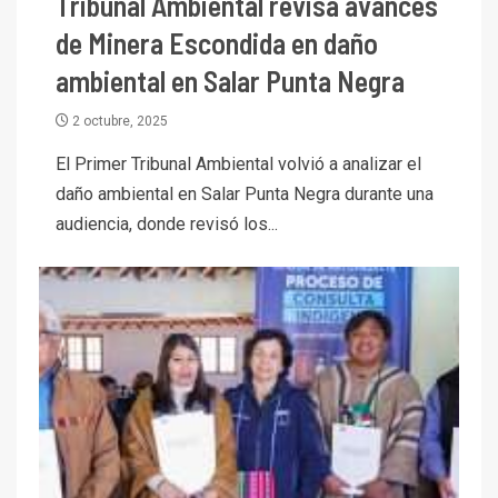
Tribunal Ambiental revisa avances
de Minera Escondida en daño
ambiental en Salar Punta Negra
2 octubre, 2025
El Primer Tribunal Ambiental volvió a analizar el
daño ambiental en Salar Punta Negra durante una
I+D
3
audiencia, donde revisó los...
PIB minero impacta el
crecimiento regional: Banco
Central reporta resultados
dispares en el primer
trimestre
I+D
4
Informe bimensual de
Cochilco: precio del cobre
alcanza máximos por escasez
de concentrados
I+D
5
Estudio revela cómo el precio