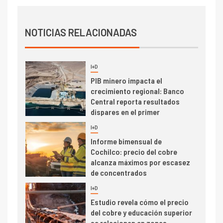
2
I+D
Producción minera en mayo de
NOTICIAS RELACIONADAS
2026 cae 10,6%
I+D
3
PIB minero impacta el
crecimiento regional: Banco
Central reporta resultados
dispares en el primer
trimestre
I+D
4
Informe bimensual de
Cochilco: precio del cobre
alcanza máximos por escasez
de concentrados
I+D
5
Estudio revela cómo el precio
del cobre y educación superior
se relacionan en zonas