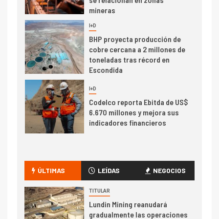
mineras
I+D
6
BHP proyecta producción de
cobre cercana a 2 millones de
toneladas tras récord en
Escondida
7
I+D
Codelco reporta Ebitda de US$
6.670 millones y mejora sus
indicadores financieros
I+D
1
Codelco Ventanas prueba
camión 100% eléctrico para
ÚLTIMAS
LEÍDAS
NEGOCIOS
transportar cátodos al Puerto
de San Antonio
TITULAR
Lundin Mining reanudará
2
gradualmente las operaciones
I+D