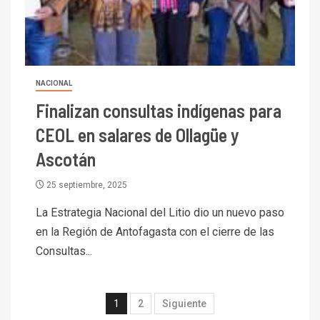
del cobre y educación superior
se relacionan en zonas
mineras
I+D
6
NACIONAL
BHP proyecta producción de
cobre cercana a 2 millones de
Finalizan consultas indígenas para
toneladas tras récord en
CEOL en salares de Ollagüe y
Escondida
Ascotán
7
I+D
Codelco reporta Ebitda de US$
25 septiembre, 2025
6.670 millones y mejora sus
indicadores financieros
La Estrategia Nacional del Litio dio un nuevo paso
en la Región de Antofagasta con el cierre de las
I+D
1
Consultas...
Codelco Ventanas prueba
camión 100% eléctrico para
transportar cátodos al Puerto
1
2
Siguiente
de San Antonio