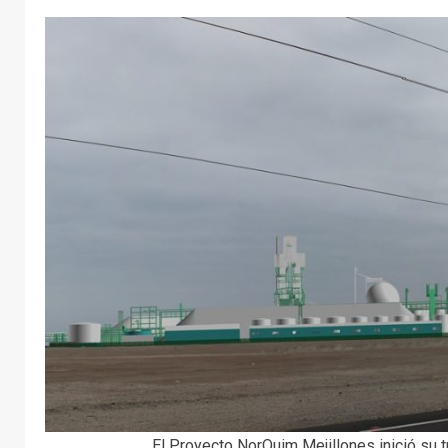
El Proyecto NorQuim Mejillones inició su t