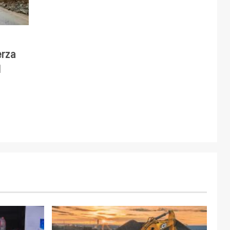
erza
l