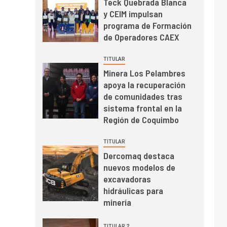
Teck Quebrada Blanca
crecimiento regional:
y CEIM impulsan
Banco Central reporta
programa de Formación
resultados dispares en
de Operadores CAEX
el primer trimestre
I+D
4
Informe bimensual de
TITULAR
Cochilco: precio del
Minera Los Pelambres
cobre alcanza
apoya la recuperación
máximos por escasez
de comunidades tras
de concentrados
sistema frontal en la
I+D
5
Estudio revela cómo el
Región de Coquimbo
precio del cobre y
educación superior se
TITULAR
relacionan en zonas
Dercomaq destaca
mineras
nuevos modelos de
I+D
6
excavadoras
BHP proyecta
hidráulicas para
producción de cobre
minería
cercana a 2 millones
de toneladas tras
TITULAR 2