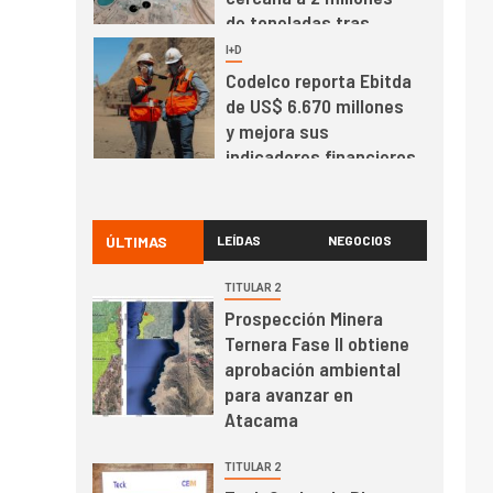
de toneladas tras
récord en Escondida
I+D
7
Codelco reporta Ebitda
de US$ 6.670 millones
y mejora sus
indicadores financieros
I+D
1
Codelco Ventanas
prueba camión 100%
ÚLTIMAS
LEÍDAS
NEGOCIOS
eléctrico para
transportar cátodos al
TITULAR 2
Puerto de San Antonio
Prospección Minera
2
I+D
Ternera Fase II obtiene
Producción minera en
aprobación ambiental
mayo de 2026 cae
para avanzar en
10,6%
Atacama
I+D
3
TITULAR 2
PIB minero impacta el