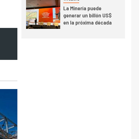
récord en Escondida
I+D
7
La Minería puede
Codelco reporta Ebitda
generar un billón US$
de US$ 6.670 millones
en la próxima década
y mejora sus
indicadores financieros