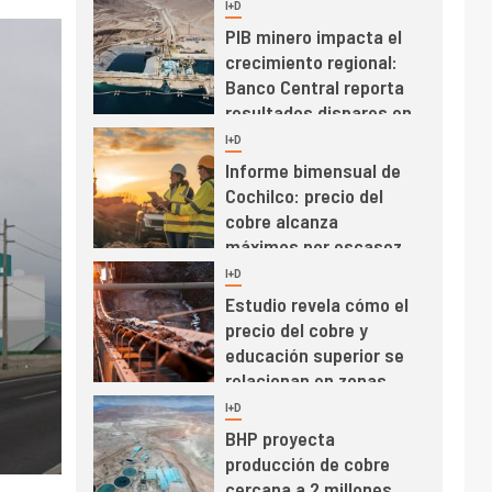
I+D
3
PIB minero impacta el
crecimiento regional:
Banco Central reporta
resultados dispares en
el primer trimestre
I+D
4
Informe bimensual de
Cochilco: precio del
cobre alcanza
máximos por escasez
de concentrados
I+D
5
Estudio revela cómo el
precio del cobre y
educación superior se
relacionan en zonas
mineras
I+D
6
BHP proyecta
producción de cobre
cercana a 2 millones