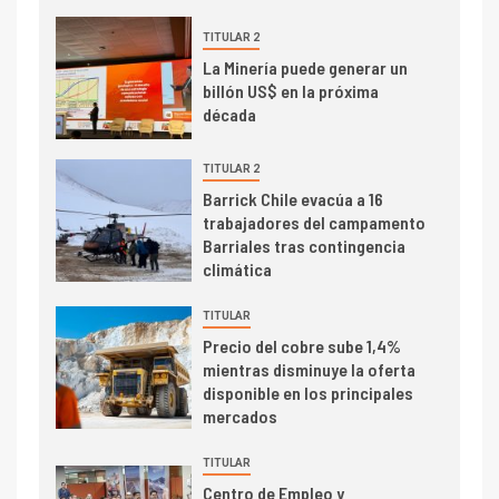
TITULAR 2
I+D
3
La Minería puede generar un
PIB minero impacta el
billón US$ en la próxima
crecimiento regional: Banco
década
Central reporta resultados
dispares en el primer
TITULAR 2
trimestre
I+D
Barrick Chile evacúa a 16
4
trabajadores del campamento
Informe bimensual de
Barriales tras contingencia
Cochilco: precio del cobre
climática
alcanza máximos por escasez
de concentrados
TITULAR
I+D
5
Precio del cobre sube 1,4%
Estudio revela cómo el precio
mientras disminuye la oferta
del cobre y educación superior
disponible en los principales
se relacionan en zonas
mercados
mineras
TITULAR
I+D
6
Centro de Empleo y
BHP proyecta producción de