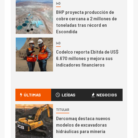
I+D
6
BHP proyecta producción de
cobre cercana a 2 millones de
toneladas tras récord en
Escondida
7
I+D
Codelco reporta Ebitda de US$
6.670 millones y mejora sus
indicadores financieros
I+D
1
Codelco Ventanas prueba
camión 100% eléctrico para
ÚLTIMAS
LEÍDAS
NEGOCIOS
transportar cátodos al Puerto
de San Antonio
TITULAR
Dercomaq destaca nuevos
2
I+D
modelos de excavadoras
Producción minera en mayo de
hidráulicas para minería
2026 cae 10,6%