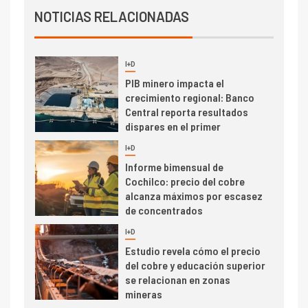
Producción minera en mayo de
NOTICIAS RELACIONADAS
2026 cae 10,6%
I+D
3
PIB minero impacta el
crecimiento regional: Banco
Central reporta resultados
dispares en el primer
trimestre
I+D
4
Informe bimensual de
Cochilco: precio del cobre
alcanza máximos por escasez
de concentrados
I+D
5
Estudio revela cómo el precio
del cobre y educación superior
se relacionan en zonas
mineras