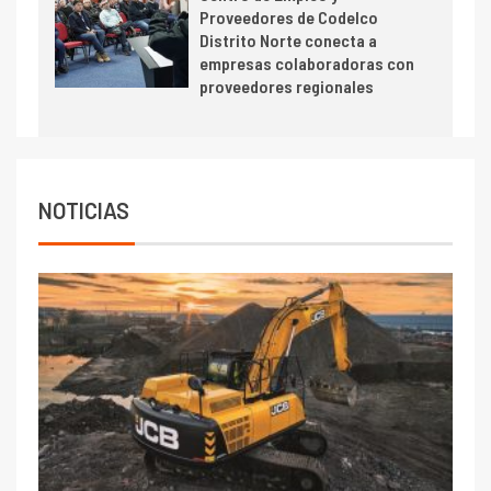
Proveedores de Codelco
cobre cercana a 2 millones de
Distrito Norte conecta a
toneladas tras récord en
empresas colaboradoras con
Escondida
proveedores regionales
7
I+D
Codelco reporta Ebitda de US$
6.670 millones y mejora sus
indicadores financieros
NOTICIAS