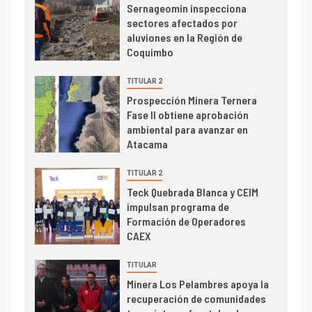
I+D
3
Sernageomin inspecciona
PIB minero impacta el
sectores afectados por
crecimiento regional: Banco
aluviones en la Región de
Central reporta resultados
Coquimbo
dispares en el primer
trimestre
TITULAR 2
I+D
4
Prospección Minera Ternera
Informe bimensual de
Fase II obtiene aprobación
Cochilco: precio del cobre
ambiental para avanzar en
alcanza máximos por escasez
Atacama
de concentrados
I+D
TITULAR 2
5
Estudio revela cómo el precio
Teck Quebrada Blanca y CEIM
del cobre y educación superior
impulsan programa de
se relacionan en zonas
Formación de Operadores
mineras
CAEX
I+D
6
TITULAR
BHP proyecta producción de
Minera Los Pelambres apoya la
cobre cercana a 2 millones de
recuperación de comunidades
toneladas tras récord en