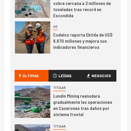
cobre cercana a 2 millones de
toneladas tras récord en
Escondida
7
I+D
Codelco reporta Ebitda de US$
6.670 millones y mejora sus
indicadores financieros
I+D
1
Codelco Ventanas prueba
camión 100% eléctrico para
ÚLTIMAS
LEÍDAS
NEGOCIOS
transportar cátodos al Puerto
de San Antonio
TITULAR
Lundin Mining reanudará
2
gradualmente las operaciones
I+D
en Caserones tras daños por
Producción minera en mayo de
sistema frontal
2026 cae 10,6%
TITULAR