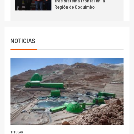
tras sistema frontal en la
Escondida
Región de Coquimbo
7
I+D
Codelco reporta Ebitda de US$
6.670 millones y mejora sus
indicadores financieros
NOTICIAS
TITULAR