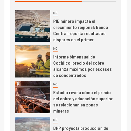
I+D
3
PIB minero impacta el
crecimiento regional: Banco
Central reporta resultados
dispares en el primer
trimestre
I+D
4
Informe bimensual de
Cochilco: precio del cobre
alcanza máximos por escasez
de concentrados
I+D
5
Estudio revela cómo el precio
del cobre y educación superior
se relacionan en zonas
mineras
I+D
6
BHP proyecta producción de