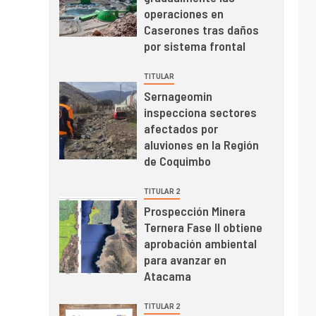
mayo de 2026 cae
operaciones en
10,6%
Caserones tras daños
por sistema frontal
I+D
3
PIB minero impacta el
TITULAR
crecimiento regional:
Sernageomin
Banco Central reporta
inspecciona sectores
resultados dispares en
afectados por
el primer trimestre
I+D
4
aluviones en la Región
Informe bimensual de
de Coquimbo
Cochilco: precio del
cobre alcanza
TITULAR 2
máximos por escasez
Prospección Minera
de concentrados
Ternera Fase II obtiene
I+D
5
Estudio revela cómo el
aprobación ambiental
precio del cobre y
para avanzar en
educación superior se
Atacama
relacionan en zonas
mineras
TITULAR 2
I+D
6