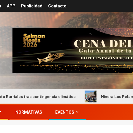
s
APP
Publicidad
Contacto
 tras contingencia climática
Minera Los Pelambres busca 
NORMATIVAS
EVENTOS