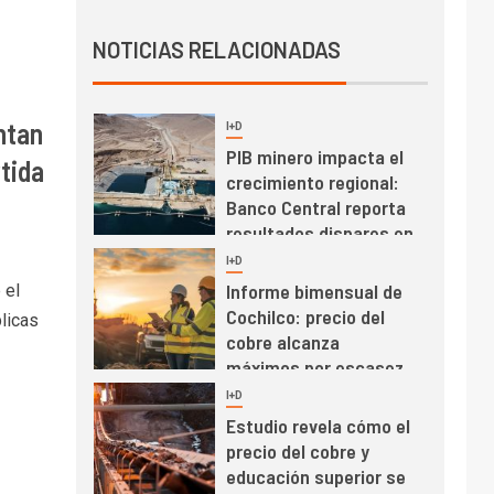
Producción minera en
NOTICIAS RELACIONADAS
mayo de 2026 cae
10,6%
ntan
I+D
3
PIB minero impacta el
tida
crecimiento regional:
Banco Central reporta
resultados dispares en
el primer trimestre
I+D
4
Informe bimensual de
 el
Cochilco: precio del
licas
cobre alcanza
máximos por escasez
de concentrados
I+D
5
Estudio revela cómo el
precio del cobre y
educación superior se