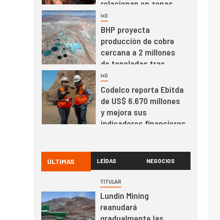
relacionan en zonas
mineras
I+D
6
BHP proyecta
producción de cobre
cercana a 2 millones
de toneladas tras
récord en Escondida
I+D
7
Codelco reporta Ebitda
de US$ 6.670 millones
y mejora sus
indicadores financieros
I+D
1
Codelco Ventanas
prueba camión 100%
ÚLTIMAS
LEÍDAS
NEGOCIOS
eléctrico para
transportar cátodos al
TITULAR
Puerto de San Antonio
Lundin Mining
2
I+D
reanudará
Producción minera en
gradualmente las