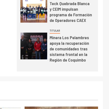
Teck Quebrada Blanca
BHP proyecta
y CEIM impulsan
producción de cobre
programa de Formación
cercana a 2 millones
de Operadores CAEX
de toneladas tras
récord en Escondida
I+D
7
TITULAR
Codelco reporta Ebitda
Minera Los Pelambres
de US$ 6.670 millones
apoya la recuperación
y mejora sus
de comunidades tras
indicadores financieros
sistema frontal en la
Región de Coquimbo