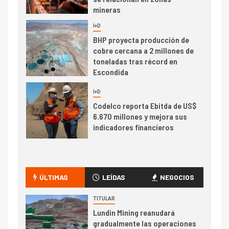
indicadores financieros
I+D
1
Codelco Ventanas prueba
camión 100% eléctrico para
transportar cátodos al Puerto
de San Antonio
2
I+D
Producción minera en mayo de
2026 cae 10,6%
I+D
3
PIB minero impacta el
crecimiento regional: Banco
ÚLTIMAS
LEÍDAS
NEGOCIOS
Central reporta resultados
dispares en el primer
TITULAR
trimestre
Lundin Mining reanudará
I+D
4
gradualmente las operaciones
Informe bimensual de