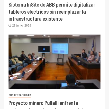
Sistema InSite de ABB permite digitalizar
tableros eléctricos sin reemplazar la
infraestructura existente
23 junio, 2026
I+D
3
SUSTENTABILIDAD
PIB minero impacta el
Proyecto minero Pullalli enfrenta
crecimiento regional: Banco