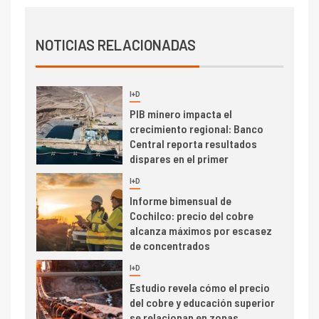
trimestre
I+D
4
Informe bimensual de
NOTICIAS RELACIONADAS
Cochilco: precio del cobre
alcanza máximos por escasez
de concentrados
I+D
5
Estudio revela cómo el precio
del cobre y educación superior
se relacionan en zonas
mineras
I+D
6
BHP proyecta producción de
cobre cercana a 2 millones de
toneladas tras récord en
Escondida
7
I+D
Codelco reporta Ebitda de US$
6.670 millones y mejora sus