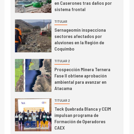
en Caserones tras daños por
Cochilco: precio del cobre
sistema frontal
alcanza máximos por escasez
de concentrados
TITULAR
I+D
Sernageomin inspecciona
5
sectores afectados por
Estudio revela cómo el precio
aluviones en la Región de
del cobre y educación superior
Coquimbo
se relacionan en zonas
mineras
TITULAR 2
I+D
6
Prospección Minera Ternera
BHP proyecta producción de
Fase II obtiene aprobación
cobre cercana a 2 millones de
ambiental para avanzar en
toneladas tras récord en
Atacama
Escondida
TITULAR 2
7
I+D
Teck Quebrada Blanca y CEIM
Codelco reporta Ebitda de US$
impulsan programa de
6.670 millones y mejora sus
Formación de Operadores
indicadores financieros
CAEX