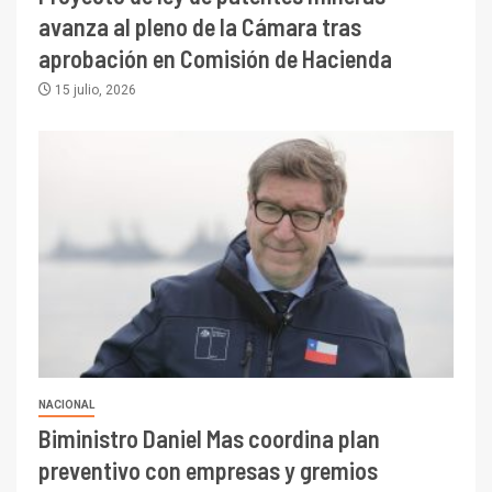
de concentrados
avanza al pleno de la Cámara tras
I+D
5
aprobación en Comisión de Hacienda
Estudio revela cómo el precio
del cobre y educación superior
15 julio, 2026
se relacionan en zonas
mineras
I+D
6
BHP proyecta producción de
cobre cercana a 2 millones de
toneladas tras récord en
Escondida
7
I+D
Codelco reporta Ebitda de US$
6.670 millones y mejora sus
indicadores financieros
NACIONAL
Biministro Daniel Mas coordina plan
I+D
1
preventivo con empresas y gremios
Codelco Ventanas prueba