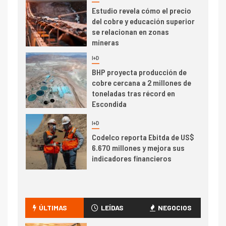
Estudio revela cómo el precio
del cobre y educación superior
se relacionan en zonas
mineras
I+D
6
BHP proyecta producción de
cobre cercana a 2 millones de
toneladas tras récord en
Escondida
7
I+D
Codelco reporta Ebitda de US$
6.670 millones y mejora sus
indicadores financieros
I+D
1
Codelco Ventanas prueba
camión 100% eléctrico para
ÚLTIMAS
LEÍDAS
NEGOCIOS
transportar cátodos al Puerto