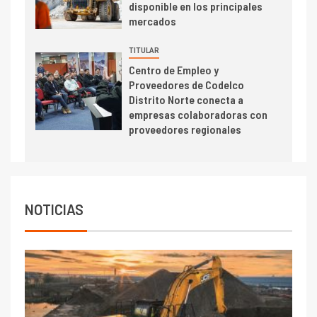
disponible en los principales
se relacionan en zonas
mercados
mineras
TITULAR
I+D
6
Centro de Empleo y
BHP proyecta producción de
Proveedores de Codelco
cobre cercana a 2 millones de
Distrito Norte conecta a
toneladas tras récord en
empresas colaboradoras con
Escondida
proveedores regionales
7
I+D
Codelco reporta Ebitda de US$
6.670 millones y mejora sus
indicadores financieros
NOTICIAS