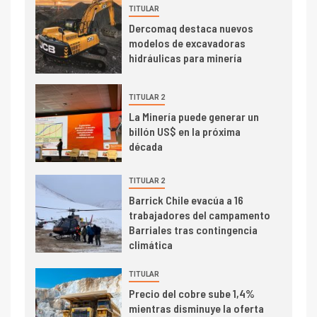
de San Antonio
TITULAR
Dercomaq destaca nuevos
2
I+D
modelos de excavadoras
Producción minera en mayo de
hidráulicas para minería
2026 cae 10,6%
TITULAR 2
I+D
3
La Minería puede generar un
PIB minero impacta el
billón US$ en la próxima
crecimiento regional: Banco
década
Central reporta resultados
dispares en el primer
TITULAR 2
trimestre
I+D
Barrick Chile evacúa a 16
4
trabajadores del campamento
Informe bimensual de
Barriales tras contingencia
Cochilco: precio del cobre
climática
alcanza máximos por escasez
de concentrados
TITULAR
I+D
5
Precio del cobre sube 1,4%
Estudio revela cómo el precio
mientras disminuye la oferta
del cobre y educación superior