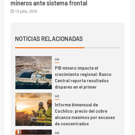
camión 100% eléctrico para
mineros ante sistema frontal
transportar cátodos al Puerto
15 julio, 2026
de San Antonio
2
I+D
Producción minera en mayo de
NOTICIAS RELACIONADAS
2026 cae 10,6%
I+D
3
PIB minero impacta el
crecimiento regional: Banco
Central reporta resultados
dispares en el primer
trimestre
I+D
4
Informe bimensual de
Cochilco: precio del cobre
alcanza máximos por escasez
de concentrados
I+D
5