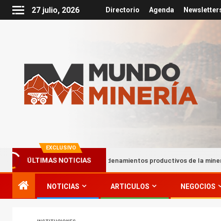
27 julio, 2026
Directorio
Agenda
Newsletter
EXCLUSIVO
Encadenamientos productivos de la minería impulsan hasta el
ÚLTIMAS NOTICIAS
NOTICIAS
ARTICULOS
NEGOCIOS