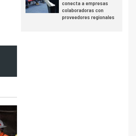
conecta a empresas
y mejora sus
colaboradoras con
indicadores financieros
proveedores regionales