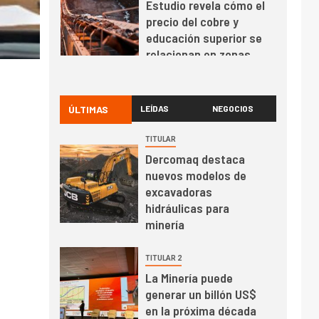
Codelco reporta Ebitda
de US$ 6.670 millones
y mejora sus
indicadores financieros
I+D
1
Codelco Ventanas
prueba camión 100%
ÚLTIMAS
LEÍDAS
NEGOCIOS
eléctrico para
transportar cátodos al
TITULAR
Puerto de San Antonio
Dercomaq destaca
2
I+D
nuevos modelos de
Producción minera en
excavadoras
mayo de 2026 cae
hidráulicas para
10,6%
minería
I+D
3
TITULAR 2
PIB minero impacta el
La Minería puede
crecimiento regional:
generar un billón US$
Banco Central reporta
en la próxima década
resultados dispares en