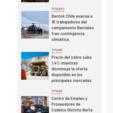
el primer trimestre
I+D
4
TITULAR 2
Informe bimensual de
Barrick Chile evacúa a
Cochilco: precio del
16 trabajadores del
cobre alcanza
campamento Barriales
máximos por escasez
tras contingencia
de concentrados
I+D
5
climática
Estudio revela cómo el
precio del cobre y
TITULAR
educación superior se
Precio del cobre sube
relacionan en zonas
1,4% mientras
mineras
I+D
6
disminuye la oferta
BHP proyecta
disponible en los
producción de cobre
principales mercados
cercana a 2 millones
de toneladas tras
TITULAR
récord en Escondida
Centro de Empleo y
I+D
7
Proveedores de
Codelco reporta Ebitda
Codelco Distrito Norte
de US$ 6.670 millones