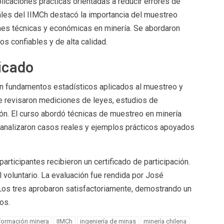
icaciones prácticas orientadas a reducir errores de
les del IIMCh destacó la importancia del muestreo
nes técnicas y económicas en minería. Se abordaron
 confiables y de alta calidad.
icado
on fundamentos estadísticos aplicados al muestreo y
 revisaron mediciones de leyes, estudios de
ón. El curso abordó técnicas de muestreo en minería
e analizaron casos reales y ejemplos prácticos apoyados
articipantes recibieron un certificado de participación.
 voluntario. La evaluación fue rendida por José
Los tres aprobaron satisfactoriamente, demostrando un
os.
formación minera
IIMCh
ingeniería de minas
minería chilena