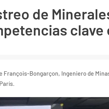
treo de Minerales
mpetencias clave 
ue François-Bongarçon, Ingeniero de Mina
París.