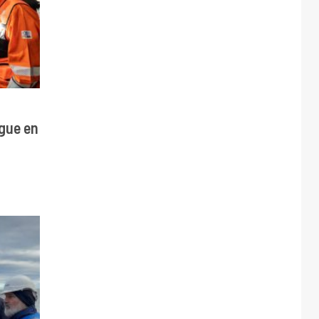
gue en