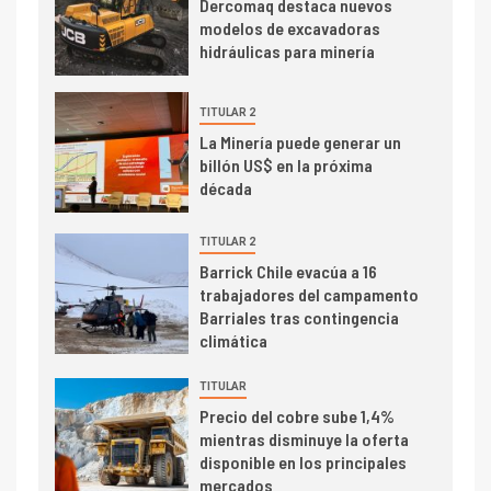
Dercomaq destaca nuevos
4
modelos de excavadoras
Informe bimensual de
hidráulicas para minería
Cochilco: precio del cobre
alcanza máximos por escasez
de concentrados
TITULAR 2
I+D
5
La Minería puede generar un
Estudio revela cómo el precio
billón US$ en la próxima
del cobre y educación superior
década
se relacionan en zonas
mineras
TITULAR 2
I+D
Barrick Chile evacúa a 16
6
trabajadores del campamento
BHP proyecta producción de
Barriales tras contingencia
cobre cercana a 2 millones de
climática
toneladas tras récord en
Escondida
TITULAR
7
I+D
Precio del cobre sube 1,4%
Codelco reporta Ebitda de US$
mientras disminuye la oferta
6.670 millones y mejora sus
disponible en los principales
indicadores financieros
mercados