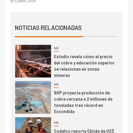
5 junio, 2026
dispares en el primer
trimestre
I+D
4
Informe bimensual de
Cochilco: precio del cobre
NOTICIAS RELACIONADAS
alcanza máximos por escasez
de concentrados
I+D
5
Estudio revela cómo el precio
del cobre y educación superior
se relacionan en zonas
mineras
I+D
6
BHP proyecta producción de
cobre cercana a 2 millones de
toneladas tras récord en
Escondida
7
I+D
Codelco reporta Ebitda de US$