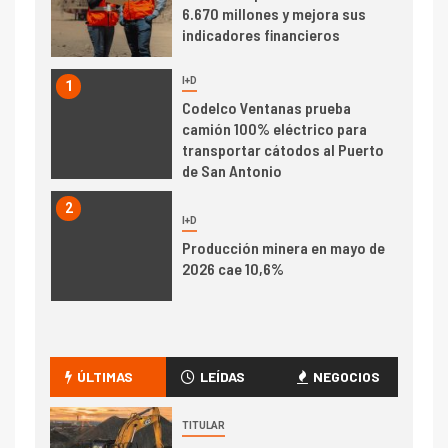
6.670 millones y mejora sus
indicadores financieros
I+D
1
Codelco Ventanas prueba
camión 100% eléctrico para
transportar cátodos al Puerto
de San Antonio
2
I+D
Producción minera en mayo de
2026 cae 10,6%
I+D
3
PIB minero impacta el
crecimiento regional: Banco
ÚLTIMAS
LEÍDAS
NEGOCIOS
Central reporta resultados
dispares en el primer
TITULAR
trimestre
I+D