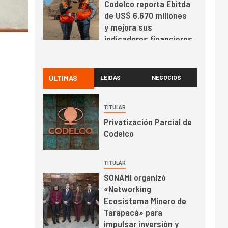
Codelco reporta Ebitda
de US$ 6.670 millones
y mejora sus
indicadores financieros
I+D
1
Codelco Ventanas
prueba camión 100%
ÚLTIMAS
LEÍDAS
NEGOCIOS
eléctrico para
transportar cátodos al
TITULAR
Puerto de San Antonio
2
I+D
Privatización Parcial de
Producción minera en
Codelco
mayo de 2026 cae
10,6%
TITULAR
SONAMI organizó
I+D
3
«Networking
PIB minero impacta el
Ecosistema Minero de
crecimiento regional:
Tarapacá» para
Banco Central reporta
impulsar inversión y
resultados dispares en