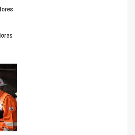
dores
dores