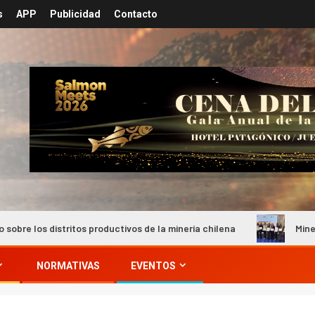
s
APP
Publicidad
Contacto
s productivos de la minería chilena
Minera Meridian El Peñ
NORMATIVAS
EVENTOS