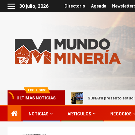
30 julio, 2026
Directorio
Agenda
Newsletter
EXCLUSIVO
edores locales
SONAMI presentó estudio sobre los distrito
ÚLTIMAS NOTICIAS
NOTICIAS
ARTICULOS
NEGOCIOS