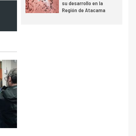
su desarrollo en la
y mejora sus
Región de Atacama
indicadores financieros