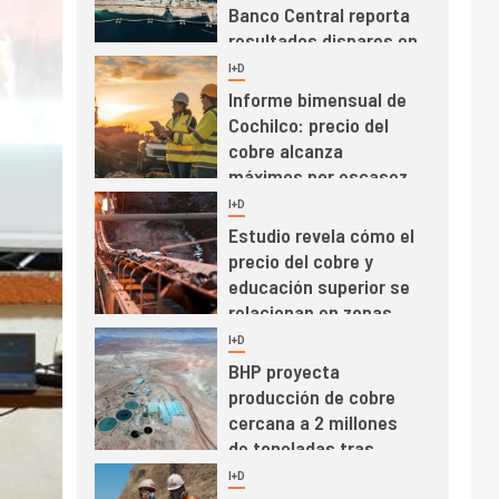
Banco Central reporta
resultados dispares en
el primer trimestre
I+D
4
Informe bimensual de
Cochilco: precio del
cobre alcanza
máximos por escasez
de concentrados
I+D
5
Estudio revela cómo el
precio del cobre y
educación superior se
relacionan en zonas
mineras
I+D
6
BHP proyecta
producción de cobre
cercana a 2 millones
de toneladas tras
récord en Escondida
I+D
7