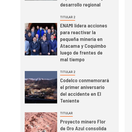
desarrollo regional
el primer trimestre
I+D
4
Informe bimensual de
TITULAR 2
Cochilco: precio del
ENAMI lidera acciones
cobre alcanza
para reactivar la
máximos por escasez
pequeña minería en
de concentrados
I+D
5
Atacama y Coquimbo
Estudio revela cómo el
luego de frentes de
precio del cobre y
mal tiempo
educación superior se
relacionan en zonas
TITULAR 2
mineras
I+D
6
Codelco conmemorará
BHP proyecta
el primer aniversario
producción de cobre
del accidente en El
cercana a 2 millones
Teniente
de toneladas tras
récord en Escondida
TITULAR
I+D
7
Proyecto minero Flor
Codelco reporta Ebitda
de Oro Azul consolida
de US$ 6.670 millones