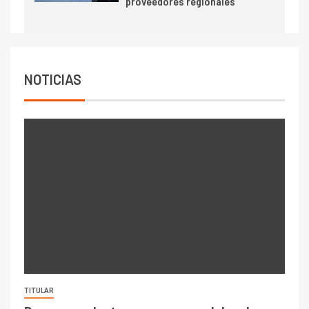
proveedores regionales
7
I+D
Codelco reporta Ebitda de US$
6.670 millones y mejora sus
indicadores financieros
NOTICIAS
TITULAR