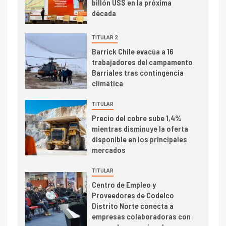
PIB minero impacta el
billón US$ en la próxima
crecimiento regional: Banco
década
Central reporta resultados
dispares en el primer
TITULAR 2
trimestre
I+D
Barrick Chile evacúa a 16
4
trabajadores del campamento
Informe bimensual de
Barriales tras contingencia
Cochilco: precio del cobre
climática
alcanza máximos por escasez
de concentrados
TITULAR
I+D
5
Precio del cobre sube 1,4%
Estudio revela cómo el precio
mientras disminuye la oferta
del cobre y educación superior
disponible en los principales
se relacionan en zonas
mercados
mineras
TITULAR
I+D
6
Centro de Empleo y
BHP proyecta producción de
Proveedores de Codelco
cobre cercana a 2 millones de
Distrito Norte conecta a
toneladas tras récord en
empresas colaboradoras con
Escondida