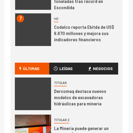
toneladas tras récord en
Escondida
7
I+D
Codelco reporta Ebitda de US$
6.670 millones y mejora sus
indicadores financieros
I+D
1
Codelco Ventanas prueba
camión 100% eléctrico para
ÚLTIMAS
LEÍDAS
NEGOCIOS
transportar cátodos al Puerto
de San Antonio
TITULAR
Dercomaq destaca nuevos
2
I+D
modelos de excavadoras
Producción minera en mayo de
hidráulicas para minería
2026 cae 10,6%
TITULAR 2
I+D
3
La Minería puede generar un