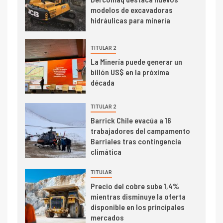
I+D
modelos de excavadoras
Producción minera en mayo de
hidráulicas para minería
2026 cae 10,6%
TITULAR 2
I+D
3
La Minería puede generar un
PIB minero impacta el
billón US$ en la próxima
crecimiento regional: Banco
década
Central reporta resultados
dispares en el primer
TITULAR 2
trimestre
I+D
Barrick Chile evacúa a 16
4
trabajadores del campamento
Informe bimensual de
Barriales tras contingencia
Cochilco: precio del cobre
climática
alcanza máximos por escasez
de concentrados
TITULAR
I+D
5
Precio del cobre sube 1,4%
Estudio revela cómo el precio
mientras disminuye la oferta
del cobre y educación superior
disponible en los principales
se relacionan en zonas
mercados