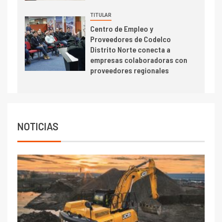
mineras
TITULAR
I+D
6
Centro de Empleo y
BHP proyecta producción de
Proveedores de Codelco
cobre cercana a 2 millones de
Distrito Norte conecta a
toneladas tras récord en
empresas colaboradoras con
Escondida
proveedores regionales
7
I+D
Codelco reporta Ebitda de US$
6.670 millones y mejora sus
indicadores financieros
NOTICIAS