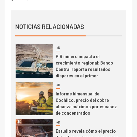
de San Antonio
2
I+D
Producción minera en mayo de
NOTICIAS RELACIONADAS
2026 cae 10,6%
I+D
3
PIB minero impacta el
crecimiento regional: Banco
Central reporta resultados
dispares en el primer
trimestre
I+D
4
Informe bimensual de
Cochilco: precio del cobre
alcanza máximos por escasez
de concentrados
I+D
5
Estudio revela cómo el precio