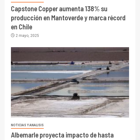
Capstone Copper aumenta 138% su
producción en Mantoverde y marca récord
en Chile
2 mayo, 2025
I+D
3
PIB minero impacta el
crecimiento regional: Banco
Central reporta resultados
dispares en el primer
trimestre
I+D
4
Informe bimensual de
Cochilco: precio del cobre
alcanza máximos por escasez
NOTICIAS Y ANALISIS
de concentrados
Albemarle proyecta impacto de hasta
I+D