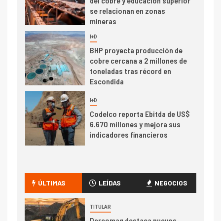
del cobre y educación superior
se relacionan en zonas
mineras
I+D
6
BHP proyecta producción de
cobre cercana a 2 millones de
toneladas tras récord en
Escondida
7
I+D
Codelco reporta Ebitda de US$
6.670 millones y mejora sus
indicadores financieros
I+D
1
Codelco Ventanas prueba
camión 100% eléctrico para
ÚLTIMAS
LEÍDAS
NEGOCIOS
transportar cátodos al Puerto
de San Antonio
TITULAR
Dercomaq destaca nuevos
2