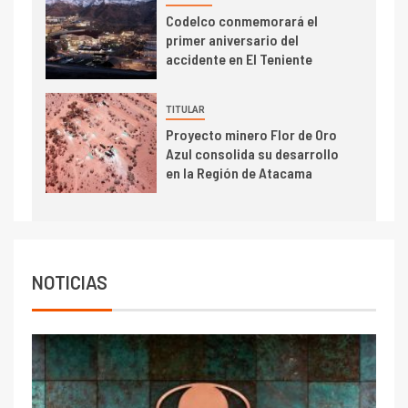
I+D
Codelco conmemorará el
Codelco reporta Ebitda de US$
primer aniversario del
6.670 millones y mejora sus
accidente en El Teniente
indicadores financieros
TITULAR
Proyecto minero Flor de Oro
Azul consolida su desarrollo
en la Región de Atacama
NOTICIAS