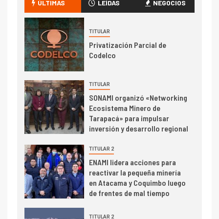
crecimiento regional: Banco
ÚLTIMAS
LEÍDAS
NEGOCIOS
Central reporta resultados
dispares en el primer
trimestre
TITULAR
I+D
4
Privatización Parcial de
Informe bimensual de
Codelco
Cochilco: precio del cobre
alcanza máximos por escasez
de concentrados
TITULAR
SONAMI organizó «Networking
I+D
5
Ecosistema Minero de
Estudio revela cómo el precio
Tarapacá» para impulsar
del cobre y educación superior
inversión y desarrollo regional
se relacionan en zonas
mineras
TITULAR 2
I+D
6
ENAMI lidera acciones para
BHP proyecta producción de
reactivar la pequeña minería
cobre cercana a 2 millones de
en Atacama y Coquimbo luego
toneladas tras récord en
de frentes de mal tiempo
Escondida
TITULAR 2
7