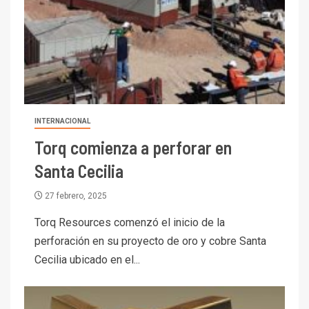
I+D
3
PIB minero impacta el
crecimiento regional: Banco
Central reporta resultados
dispares en el primer
trimestre
I+D
4
INTERNACIONAL
Informe bimensual de
Torq comienza a perforar en
Cochilco: precio del cobre
alcanza máximos por escasez
Santa Cecilia
de concentrados
I+D
27 febrero, 2025
5
Estudio revela cómo el precio
Torq Resources comenzó el inicio de la
del cobre y educación superior
perforación en su proyecto de oro y cobre Santa
se relacionan en zonas
mineras
Cecilia ubicado en el...
I+D
6
BHP proyecta producción de