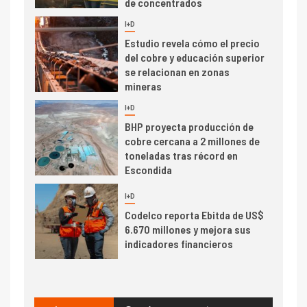
Escondida
7
I+D
Codelco reporta Ebitda de US$
6.670 millones y mejora sus
indicadores financieros
I+D
1
Codelco Ventanas prueba
camión 100% eléctrico para
transportar cátodos al Puerto
de San Antonio
2
I+D
Producción minera en mayo de
2026 cae 10,6%
I+D
3
PIB minero impacta el