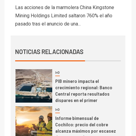
3
PIB minero impacta el
Las acciones de la marmolera China Kingstone
crecimiento regional: Banco
Mining Holdings Limited saltaron 760% el año
Central reporta resultados
pasado tras el anuncio de una...
dispares en el primer
trimestre
I+D
4
Informe bimensual de
Cochilco: precio del cobre
NOTICIAS RELACIONADAS
alcanza máximos por escasez
de concentrados
I+D
5
Estudio revela cómo el precio
del cobre y educación superior
se relacionan en zonas
mineras
I+D
6
BHP proyecta producción de
cobre cercana a 2 millones de
toneladas tras récord en