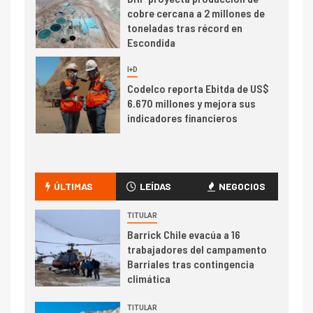
cobre cercana a 2 millones de
toneladas tras récord en
Escondida
7
I+D
Codelco reporta Ebitda de US$
6.670 millones y mejora sus
indicadores financieros
I+D
1
Codelco Ventanas prueba
camión 100% eléctrico para
ÚLTIMAS
LEÍDAS
NEGOCIOS
transportar cátodos al Puerto
de San Antonio
TITULAR
Barrick Chile evacúa a 16
2
trabajadores del campamento
I+D
Barriales tras contingencia
Producción minera en mayo de
climática
2026 cae 10,6%
TITULAR