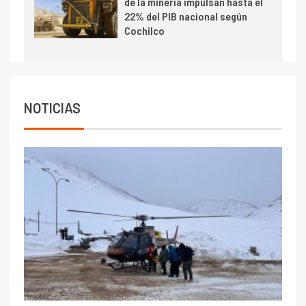
de la minería impulsan hasta el
Escondida
22% del PIB nacional según
Cochilco
7
I+D
Codelco reporta Ebitda de US$
6.670 millones y mejora sus
indicadores financieros
NOTICIAS