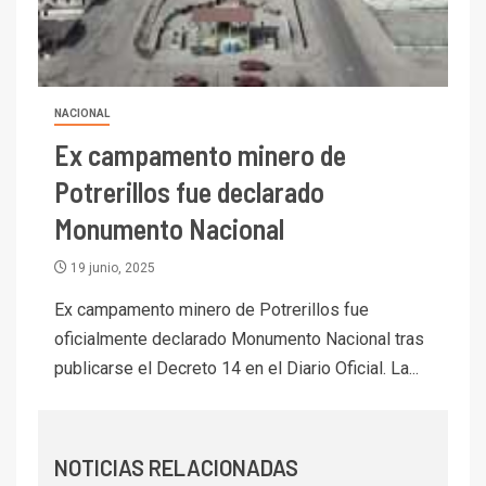
I+D
6
BHP proyecta producción de
cobre cercana a 2 millones de
toneladas tras récord en
Escondida
NACIONAL
Ex campamento minero de
7
I+D
Codelco reporta Ebitda de US$
Potrerillos fue declarado
6.670 millones y mejora sus
Monumento Nacional
indicadores financieros
19 junio, 2025
I+D
1
Codelco Ventanas prueba
Ex campamento minero de Potrerillos fue
camión 100% eléctrico para
oficialmente declarado Monumento Nacional tras
transportar cátodos al Puerto
publicarse el Decreto 14 en el Diario Oficial. La...
de San Antonio
2
I+D
Producción minera en mayo de
NOTICIAS RELACIONADAS
2026 cae 10,6%