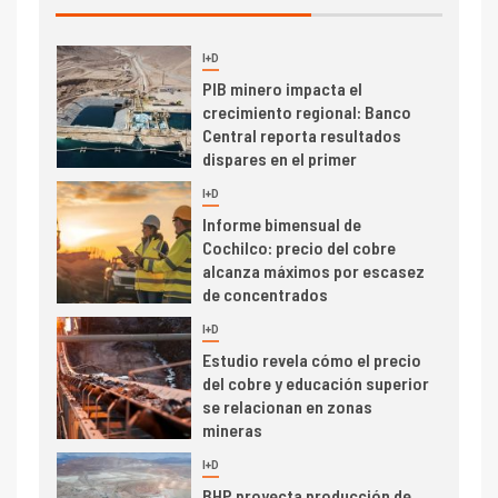
I+D
3
PIB minero impacta el
crecimiento regional: Banco
Central reporta resultados
dispares en el primer
trimestre
I+D
4
Informe bimensual de
Cochilco: precio del cobre
alcanza máximos por escasez
de concentrados
I+D
5
Estudio revela cómo el precio
del cobre y educación superior
se relacionan en zonas
mineras
I+D
6
BHP proyecta producción de