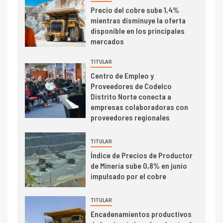
I+D
3
Precio del cobre sube 1,4%
PIB minero impacta el
mientras disminuye la oferta
crecimiento regional: Banco
disponible en los principales
Central reporta resultados
mercados
dispares en el primer
trimestre
TITULAR
I+D
4
Centro de Empleo y
Informe bimensual de
Proveedores de Codelco
Cochilco: precio del cobre
Distrito Norte conecta a
alcanza máximos por escasez
empresas colaboradoras con
de concentrados
proveedores regionales
I+D
5
Estudio revela cómo el precio
TITULAR
del cobre y educación superior
Índice de Precios de Productor
se relacionan en zonas
de Minería sube 0,8% en junio
mineras
impulsado por el cobre
I+D
6
BHP proyecta producción de
TITULAR
cobre cercana a 2 millones de
Encadenamientos productivos
toneladas tras récord en