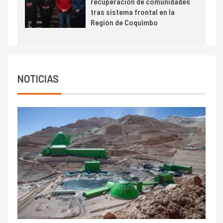
recuperación de comunidades
toneladas tras récord en
tras sistema frontal en la
Escondida
Región de Coquimbo
7
I+D
Codelco reporta Ebitda de US$
6.670 millones y mejora sus
indicadores financieros
NOTICIAS