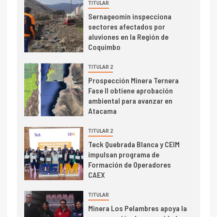
TITULAR
I+D
3
Sernageomin inspecciona
PIB minero impacta el
sectores afectados por
crecimiento regional: Banco
aluviones en la Región de
Central reporta resultados
Coquimbo
dispares en el primer
trimestre
TITULAR 2
I+D
4
Prospección Minera Ternera
Informe bimensual de
Fase II obtiene aprobación
Cochilco: precio del cobre
ambiental para avanzar en
alcanza máximos por escasez
Atacama
de concentrados
I+D
TITULAR 2
5
Estudio revela cómo el precio
Teck Quebrada Blanca y CEIM
del cobre y educación superior
impulsan programa de
se relacionan en zonas
Formación de Operadores
mineras
CAEX
I+D
6
TITULAR
BHP proyecta producción de
Minera Los Pelambres apoya la
cobre cercana a 2 millones de