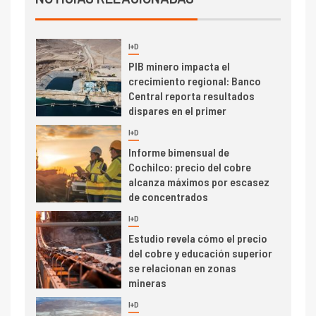
2026 cae 10,6%
I+D
3
PIB minero impacta el
crecimiento regional: Banco
Central reporta resultados
dispares en el primer
trimestre
I+D
4
Informe bimensual de
Cochilco: precio del cobre
alcanza máximos por escasez
de concentrados
I+D
5
Estudio revela cómo el precio
del cobre y educación superior
se relacionan en zonas
mineras
I+D
6