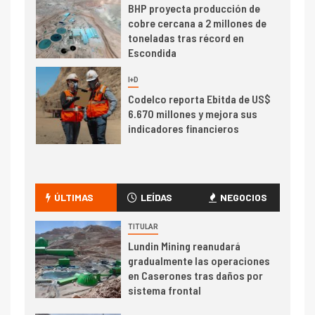
BHP proyecta producción de
cobre cercana a 2 millones de
toneladas tras récord en
Escondida
7
I+D
Codelco reporta Ebitda de US$
6.670 millones y mejora sus
indicadores financieros
I+D
1
Codelco Ventanas prueba
camión 100% eléctrico para
ÚLTIMAS
LEÍDAS
NEGOCIOS
transportar cátodos al Puerto
de San Antonio
TITULAR
Lundin Mining reanudará
2
gradualmente las operaciones
I+D
en Caserones tras daños por
Producción minera en mayo de
sistema frontal
2026 cae 10,6%