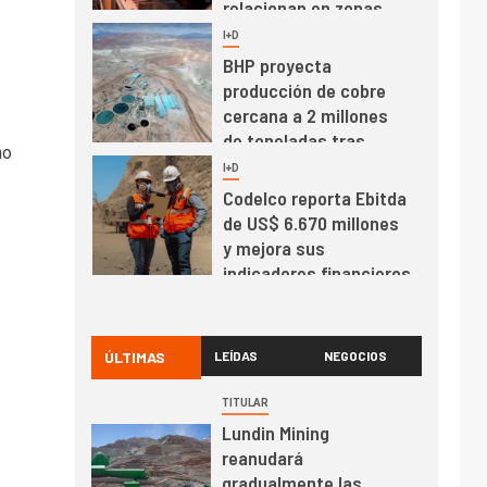
relacionan en zonas
mineras
I+D
6
BHP proyecta
producción de cobre
cercana a 2 millones
de toneladas tras
no
récord en Escondida
I+D
7
Codelco reporta Ebitda
de US$ 6.670 millones
y mejora sus
indicadores financieros
I+D
1
Codelco Ventanas
prueba camión 100%
ÚLTIMAS
LEÍDAS
NEGOCIOS
eléctrico para
transportar cátodos al
TITULAR
Puerto de San Antonio
Lundin Mining
2
I+D
reanudará
Producción minera en
gradualmente las