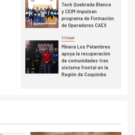
Teck Quebrada Blanca
BHP proyecta
y CEIM impulsan
producción de cobre
programa de Formación
cercana a 2 millones
de Operadores CAEX
de toneladas tras
récord en Escondida
I+D
7
TITULAR
Codelco reporta Ebitda
Minera Los Pelambres
de US$ 6.670 millones
apoya la recuperación
y mejora sus
de comunidades tras
indicadores financieros
sistema frontal en la
Región de Coquimbo