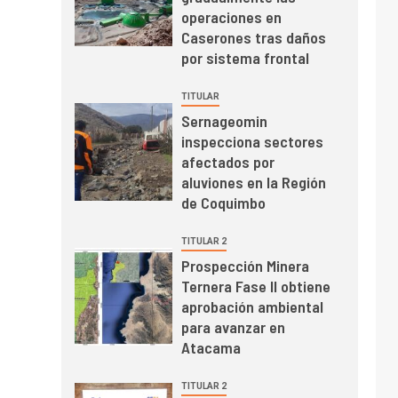
mayo de 2026 cae
operaciones en
10,6%
Caserones tras daños
por sistema frontal
I+D
3
PIB minero impacta el
TITULAR
crecimiento regional:
Sernageomin
Banco Central reporta
inspecciona sectores
resultados dispares en
afectados por
el primer trimestre
I+D
4
aluviones en la Región
Informe bimensual de
de Coquimbo
Cochilco: precio del
cobre alcanza
TITULAR 2
máximos por escasez
Prospección Minera
de concentrados
Ternera Fase II obtiene
I+D
5
Estudio revela cómo el
aprobación ambiental
precio del cobre y
para avanzar en
educación superior se
Atacama
relacionan en zonas
mineras
TITULAR 2
I+D
6