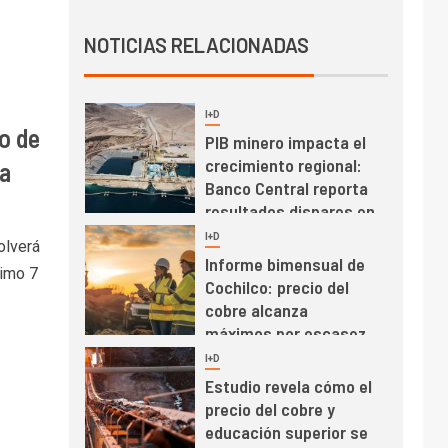
Producción minera en
NOTICIAS RELACIONADAS
mayo de 2026 cae
10,6%
I+D
3
o de
PIB minero impacta el
crecimiento regional:
a
Banco Central reporta
resultados dispares en
el primer trimestre
I+D
4
olverá
Informe bimensual de
ximo 7
Cochilco: precio del
cobre alcanza
máximos por escasez
de concentrados
I+D
5
Estudio revela cómo el
precio del cobre y
educación superior se