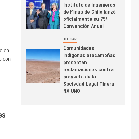
Instituto de Ingenieros
BHP proyecta
de Minas de Chile lanzó
producción de cobre
oficialmente su 75ª
cercana a 2 millones
Convención Anual
de toneladas tras
récord en Escondida
I+D
7
TITULAR
Codelco reporta Ebitda
Comunidades
de US$ 6.670 millones
o en
indígenas atacameñas
y mejora sus
o con
presentan
indicadores financieros
reclamaciones contra
proyecto de la
Sociedad Legal Minera
NX UNO
es