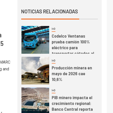
Producción minera en
NOTICIAS RELACIONADAS
mayo de 2026 cae
10,6%
I+D
3
a
PIB minero impacta el
crecimiento regional:
25
Banco Central reporta
resultados dispares en
el primer trimestre
I+D
4
 IMARC
Informe bimensual de
ng and
Cochilco: precio del
cobre alcanza
máximos por escasez
de concentrados
I+D
5
Estudio revela cómo el
precio del cobre y
educación superior se