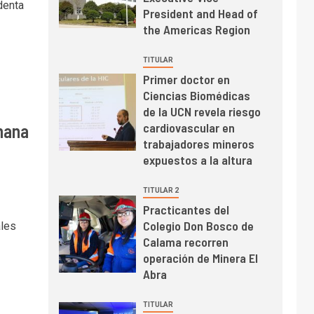
mayo de 2026 cae
denta
President and Head of
10,6%
the Americas Region
I+D
3
TITULAR
PIB minero impacta el
Primer doctor en
crecimiento regional:
Ciencias Biomédicas
Banco Central reporta
de la UCN revela riesgo
resultados dispares en
emana
cardiovascular en
el primer trimestre
I+D
4
trabajadores mineros
Informe bimensual de
expuestos a la altura
Cochilco: precio del
cobre alcanza
TITULAR 2
máximos por escasez
Practicantes del
de concentrados
Colegio Don Bosco de
I+D
ales
5
Estudio revela cómo el
Calama recorren
precio del cobre y
operación de Minera El
educación superior se
Abra
relacionan en zonas
mineras
TITULAR
I+D
6