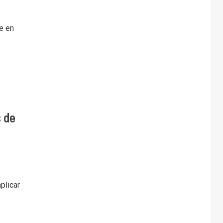
e en
 de
plicar