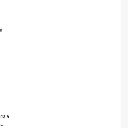
La
ría a
..