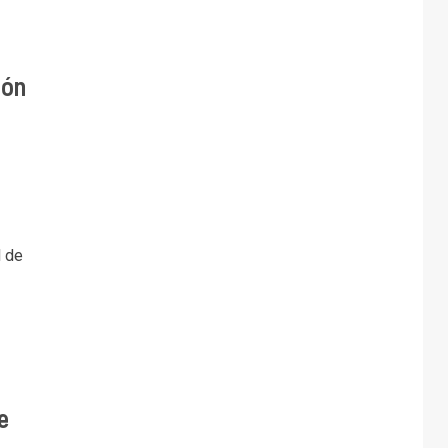
ión
l de
e