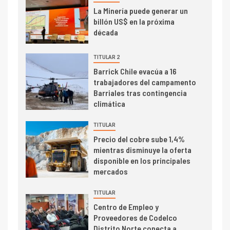
I+D
3
La Minería puede generar un
PIB minero impacta el
billón US$ en la próxima
crecimiento regional: Banco
década
Central reporta resultados
dispares en el primer
TITULAR 2
trimestre
I+D
Barrick Chile evacúa a 16
4
trabajadores del campamento
Informe bimensual de
Barriales tras contingencia
Cochilco: precio del cobre
climática
alcanza máximos por escasez
de concentrados
TITULAR
I+D
5
Precio del cobre sube 1,4%
Estudio revela cómo el precio
mientras disminuye la oferta
del cobre y educación superior
disponible en los principales
se relacionan en zonas
mercados
mineras
TITULAR
I+D
6
Centro de Empleo y
BHP proyecta producción de
Proveedores de Codelco
cobre cercana a 2 millones de
Distrito Norte conecta a
toneladas tras récord en