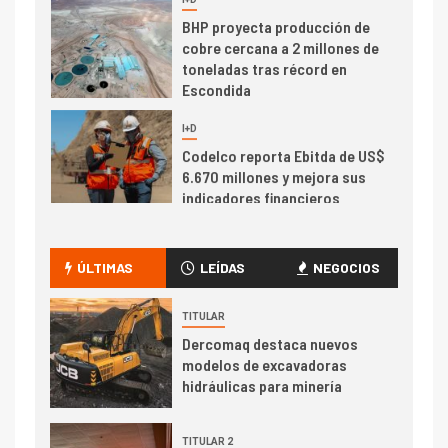
cobre cercana a 2 millones de
toneladas tras récord en
Escondida
7
I+D
Codelco reporta Ebitda de US$
6.670 millones y mejora sus
indicadores financieros
I+D
1
Codelco Ventanas prueba
camión 100% eléctrico para
ÚLTIMAS
LEÍDAS
NEGOCIOS
transportar cátodos al Puerto
de San Antonio
TITULAR
Dercomaq destaca nuevos
2
I+D
modelos de excavadoras
Producción minera en mayo de
hidráulicas para minería
2026 cae 10,6%
TITULAR 2