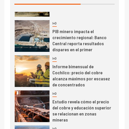
I+D
3
PIB minero impacta el
crecimiento regional: Banco
Central reporta resultados
dispares en el primer
trimestre
I+D
4
Informe bimensual de
Cochilco: precio del cobre
alcanza máximos por escasez
de concentrados
I+D
5
Estudio revela cómo el precio
del cobre y educación superior
se relacionan en zonas
mineras
I+D
6
BHP proyecta producción de