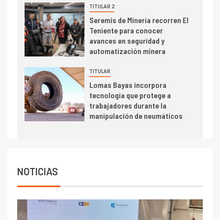
TITULAR 2
I+D
5
Seremis de Minería recorren El
Estudio revela cómo el precio
Teniente para conocer
del cobre y educación superior
avances en seguridad y
se relacionan en zonas
automatización minera
mineras
I+D
6
TITULAR
BHP proyecta producción de
Lomas Bayas incorpora
cobre cercana a 2 millones de
tecnología que protege a
toneladas tras récord en
trabajadores durante la
Escondida
manipulación de neumáticos
7
I+D
Codelco reporta Ebitda de US$
6.670 millones y mejora sus
indicadores financieros
NOTICIAS