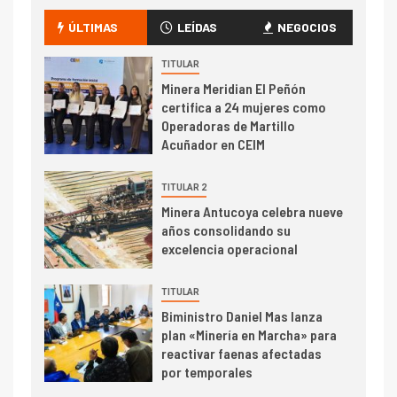
Codelco Ventanas prueba
camión 100% eléctrico para
ÚLTIMAS
LEÍDAS
NEGOCIOS
transportar cátodos al Puerto
de San Antonio
TITULAR
Minera Meridian El Peñón
2
certifica a 24 mujeres como
I+D
Operadoras de Martillo
Producción minera en mayo de
Acuñador en CEIM
2026 cae 10,6%
TITULAR 2
I+D
3
Minera Antucoya celebra nueve
PIB minero impacta el
años consolidando su
crecimiento regional: Banco
excelencia operacional
Central reporta resultados
dispares en el primer
TITULAR
trimestre
I+D
4
Biministro Daniel Mas lanza
Informe bimensual de
plan «Minería en Marcha» para
Cochilco: precio del cobre
reactivar faenas afectadas
alcanza máximos por escasez
por temporales
de concentrados