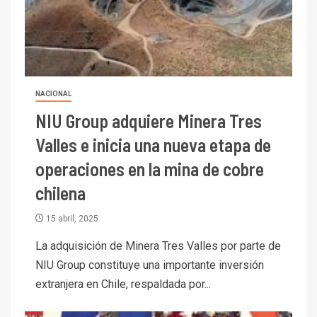
NACIONAL
NIU Group adquiere Minera Tres
Valles e inicia una nueva etapa de
operaciones en la mina de cobre
chilena
I+D
15 abril, 2025
3
PIB minero impacta el
La adquisición de Minera Tres Valles por parte de
crecimiento regional: Banco
NIU Group constituye una importante inversión
Central reporta resultados
dispares en el primer
extranjera en Chile, respaldada por...
trimestre
I+D
4