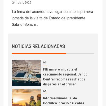
1 abril, 2025
I+D
1
Codelco Ventanas prueba
La firma del acuerdo tuvo lugar durante la primera
camión 100% eléctrico para
jornada de la visita de Estado del presidente
transportar cátodos al Puerto
Gabriel Boric a...
de San Antonio
2
I+D
Producción minera en mayo de
NOTICIAS RELACIONADAS
2026 cae 10,6%
I+D
3
PIB minero impacta el
crecimiento regional: Banco
Central reporta resultados
dispares en el primer
trimestre
I+D
4
Informe bimensual de
Cochilco: precio del cobre