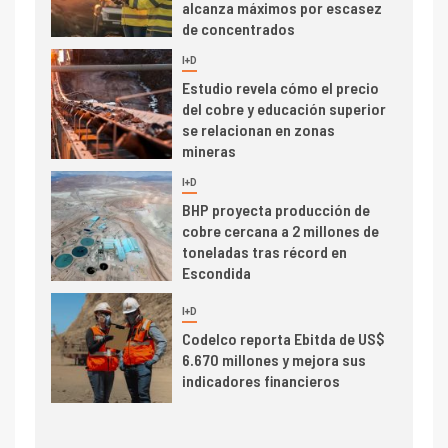
alcanza máximos por escasez
de concentrados
I+D
5
Estudio revela cómo el precio
del cobre y educación superior
se relacionan en zonas
mineras
I+D
6
BHP proyecta producción de
cobre cercana a 2 millones de
toneladas tras récord en
Escondida
7
I+D
Codelco reporta Ebitda de US$
6.670 millones y mejora sus
indicadores financieros
I+D
1