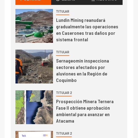
transportar cátodos al Puerto
de San Antonio
TITULAR
Lundin Mining reanudará
2
gradualmente las operaciones
I+D
en Caserones tras daños por
Producción minera en mayo de
sistema frontal
2026 cae 10,6%
TITULAR
I+D
3
Sernageomin inspecciona
PIB minero impacta el
sectores afectados por
crecimiento regional: Banco
aluviones en la Región de
Central reporta resultados
Coquimbo
dispares en el primer
trimestre
TITULAR 2
I+D
4
Prospección Minera Ternera
Informe bimensual de
Fase II obtiene aprobación
Cochilco: precio del cobre
ambiental para avanzar en
alcanza máximos por escasez
Atacama
de concentrados
I+D
TITULAR 2
5