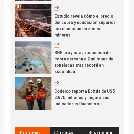
I+D
5
Estudio revela cómo el precio
del cobre y educación superior
se relacionan en zonas
mineras
I+D
6
BHP proyecta producción de
cobre cercana a 2 millones de
toneladas tras récord en
Escondida
7
I+D
Codelco reporta Ebitda de US$
6.670 millones y mejora sus
indicadores financieros
I+D
1
Codelco Ventanas prueba
camión 100% eléctrico para
ÚLTIMAS
LEÍDAS
NEGOCIOS