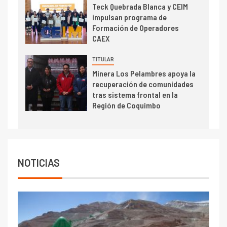
Estudio revela cómo el precio
Teck Quebrada Blanca y CEIM
del cobre y educación superior
impulsan programa de
se relacionan en zonas
Formación de Operadores
mineras
CAEX
I+D
6
TITULAR
BHP proyecta producción de
Minera Los Pelambres apoya la
cobre cercana a 2 millones de
recuperación de comunidades
toneladas tras récord en
tras sistema frontal en la
Escondida
Región de Coquimbo
7
I+D
Codelco reporta Ebitda de US$
6.670 millones y mejora sus
indicadores financieros
NOTICIAS