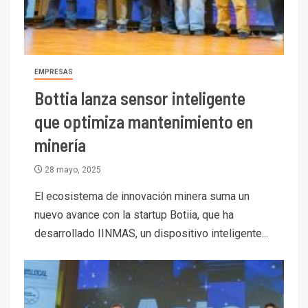
EMPRESAS
Bottia lanza sensor inteligente
que optimiza mantenimiento en
minería
28 mayo, 2025
I+D
3
El ecosistema de innovación minera suma un
PIB minero impacta el
nuevo avance con la startup Botiia, que ha
crecimiento regional: Banco
desarrollado IINMAS, un dispositivo inteligente...
Central reporta resultados
dispares en el primer
trimestre
I+D
4
Informe bimensual de
Cochilco: precio del cobre