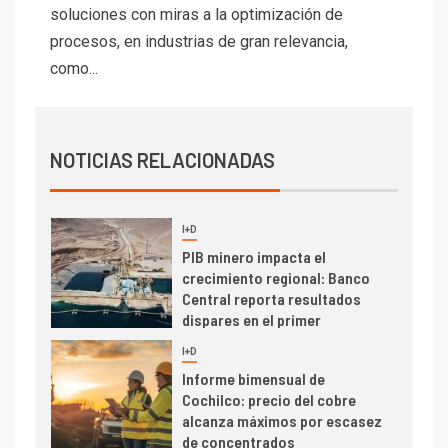
Codelco Ventanas prueba
soluciones con miras a la optimización de
camión 100% eléctrico para
procesos, en industrias de gran relevancia,
transportar cátodos al Puerto
como...
de San Antonio
2
I+D
Producción minera en mayo de
NOTICIAS RELACIONADAS
2026 cae 10,6%
I+D
3
PIB minero impacta el
crecimiento regional: Banco
Central reporta resultados
dispares en el primer
trimestre
I+D
4
Informe bimensual de
Cochilco: precio del cobre
alcanza máximos por escasez
de concentrados