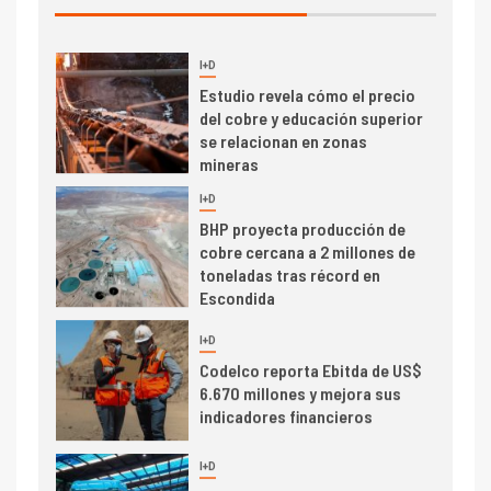
de concentrados
I+D
5
Estudio revela cómo el precio
del cobre y educación superior
se relacionan en zonas
mineras
I+D
6
BHP proyecta producción de
cobre cercana a 2 millones de
toneladas tras récord en
Escondida
7
I+D
Codelco reporta Ebitda de US$
6.670 millones y mejora sus
indicadores financieros
I+D
1
Codelco Ventanas prueba