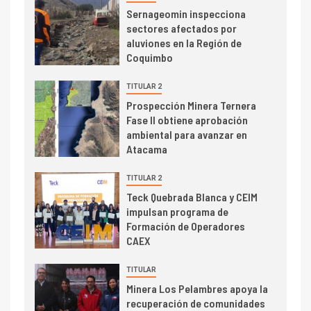
I+D
5
Sernageomin inspecciona
Estudio revela cómo el precio
sectores afectados por
del cobre y educación superior
aluviones en la Región de
se relacionan en zonas
Coquimbo
mineras
TITULAR 2
I+D
6
Prospección Minera Ternera
BHP proyecta producción de
Fase II obtiene aprobación
cobre cercana a 2 millones de
ambiental para avanzar en
toneladas tras récord en
Atacama
Escondida
TITULAR 2
7
I+D
Teck Quebrada Blanca y CEIM
Codelco reporta Ebitda de US$
impulsan programa de
6.670 millones y mejora sus
Formación de Operadores
indicadores financieros
CAEX
TITULAR
Minera Los Pelambres apoya la
recuperación de comunidades