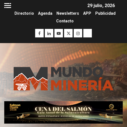
29 julio, 2026
Directorio
Agenda
Newsletters
APP
Publicidad
Contacto
I+D
3
PIB minero impacta el
crecimiento regional: Banco
Central reporta resultados
dispares en el primer
trimestre
I+D
4
Informe bimensual de