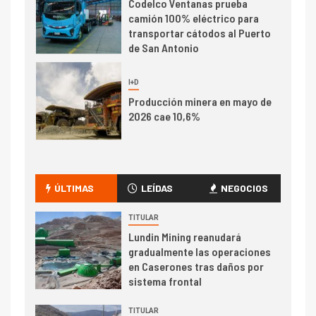
camión 100% eléctrico para
transportar cátodos al Puerto
de San Antonio
2
I+D
Producción minera en mayo de
2026 cae 10,6%
I+D
3
PIB minero impacta el
crecimiento regional: Banco
ÚLTIMAS
LEÍDAS
NEGOCIOS
Central reporta resultados
dispares en el primer
TITULAR
trimestre
Lundin Mining reanudará
I+D
4
gradualmente las operaciones
Informe bimensual de
en Caserones tras daños por
Cochilco: precio del cobre
sistema frontal
alcanza máximos por escasez
de concentrados
TITULAR