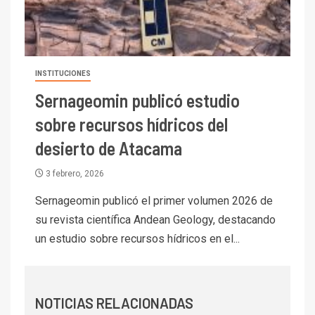
I+D
1
Codelco Ventanas prueba
camión 100% eléctrico para
transportar cátodos al Puerto
de San Antonio
INSTITUCIONES
Sernageomin publicó estudio
2
I+D
sobre recursos hídricos del
Producción minera en mayo de
2026 cae 10,6%
desierto de Atacama
3 febrero, 2026
I+D
3
PIB minero impacta el
Sernageomin publicó el primer volumen 2026 de
crecimiento regional: Banco
su revista científica Andean Geology, destacando
Central reporta resultados
un estudio sobre recursos hídricos en el...
dispares en el primer
trimestre
I+D
4
Informe bimensual de
Cochilco: precio del cobre
NOTICIAS RELACIONADAS
alcanza máximos por escasez