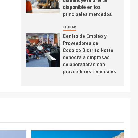
BHP proyecta
disponible en los
producción de cobre
principales mercados
cercana a 2 millones
de toneladas tras
TITULAR
récord en Escondida
Centro de Empleo y
I+D
7
Proveedores de
Codelco reporta Ebitda
Codelco Distrito Norte
de US$ 6.670 millones
conecta a empresas
y mejora sus
colaboradoras con
indicadores financieros
proveedores regionales