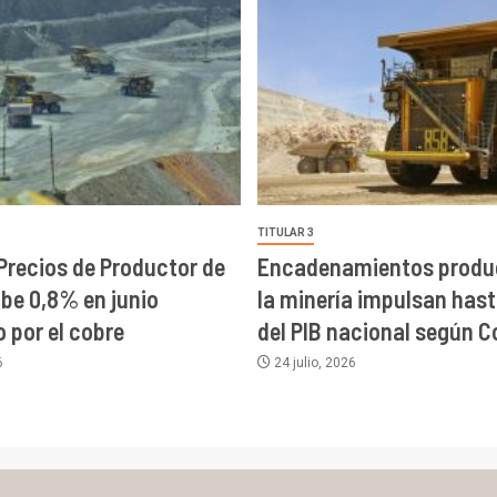
TITULAR 3
 Precios de Productor de
Encadenamientos produc
ube 0,8% en junio
la minería impulsan has
 por el cobre
del PIB nacional según C
6
24 julio, 2026