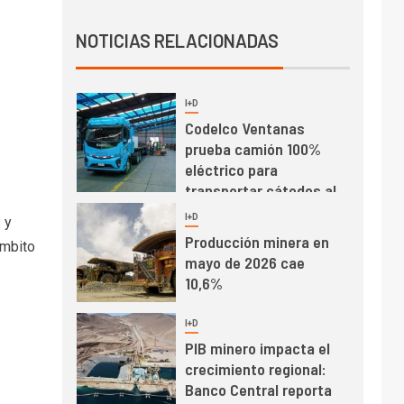
Producción minera en
NOTICIAS RELACIONADAS
mayo de 2026 cae
10,6%
I+D
3
PIB minero impacta el
crecimiento regional:
Banco Central reporta
resultados dispares en
el primer trimestre
I+D
4
 y
Informe bimensual de
ámbito
Cochilco: precio del
cobre alcanza
máximos por escasez
de concentrados
I+D
5
Estudio revela cómo el
precio del cobre y
educación superior se