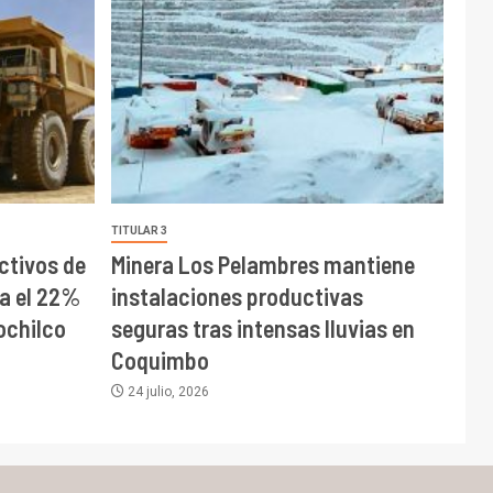
TITULAR 3
tivos de
Minera Los Pelambres mantiene
ta el 22%
instalaciones productivas
ochilco
seguras tras intensas lluvias en
Coquimbo
24 julio, 2026