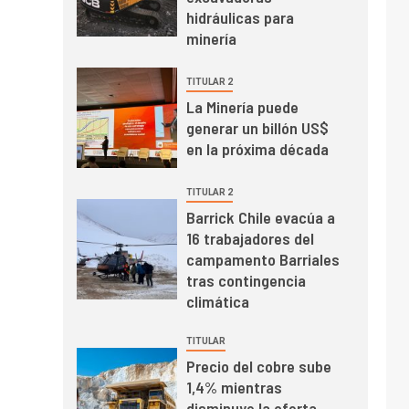
mayo de 2026 cae
hidráulicas para
10,6%
minería
I+D
3
TITULAR 2
PIB minero impacta el
La Minería puede
crecimiento regional:
generar un billón US$
Banco Central reporta
en la próxima década
resultados dispares en
el primer trimestre
I+D
4
TITULAR 2
Informe bimensual de
Barrick Chile evacúa a
Cochilco: precio del
16 trabajadores del
cobre alcanza
campamento Barriales
máximos por escasez
tras contingencia
de concentrados
I+D
5
climática
Estudio revela cómo el
precio del cobre y
TITULAR
educación superior se
Precio del cobre sube
relacionan en zonas
1,4% mientras
mineras
I+D
6
disminuye la oferta