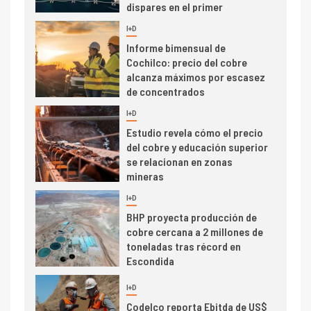
dispares en el primer
trimestre
I+D
4
Informe bimensual de
Cochilco: precio del cobre
alcanza máximos por escasez
de concentrados
I+D
5
Estudio revela cómo el precio
del cobre y educación superior
se relacionan en zonas
mineras
I+D
6
BHP proyecta producción de
cobre cercana a 2 millones de
toneladas tras récord en
Escondida
7
I+D
Codelco reporta Ebitda de US$