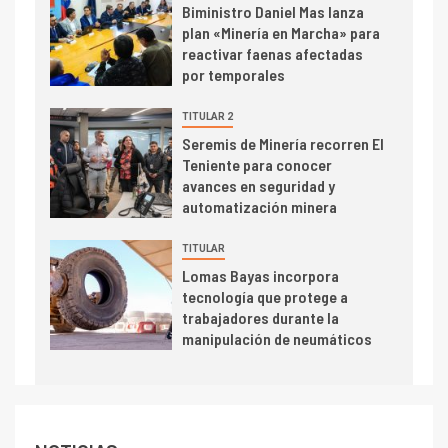
4
Biministro Daniel Mas lanza
Informe bimensual de
plan «Minería en Marcha» para
Cochilco: precio del cobre
reactivar faenas afectadas
alcanza máximos por escasez
por temporales
de concentrados
TITULAR 2
I+D
5
Seremis de Minería recorren El
Estudio revela cómo el precio
Teniente para conocer
del cobre y educación superior
avances en seguridad y
se relacionan en zonas
automatización minera
mineras
I+D
6
TITULAR
BHP proyecta producción de
Lomas Bayas incorpora
cobre cercana a 2 millones de
tecnología que protege a
toneladas tras récord en
trabajadores durante la
Escondida
manipulación de neumáticos
7
I+D
Codelco reporta Ebitda de US$
6.670 millones y mejora sus
indicadores financieros