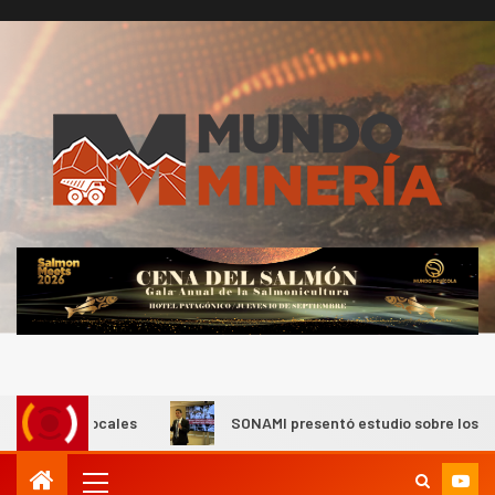
s locales
SONAMI presentó estudio sobre los distritos prod
I+D
3
PIB minero impacta el