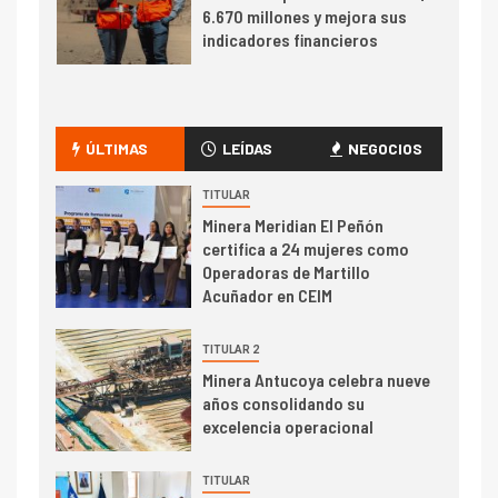
6.670 millones y mejora sus
indicadores financieros
I+D
1
Codelco Ventanas prueba
camión 100% eléctrico para
ÚLTIMAS
LEÍDAS
NEGOCIOS
transportar cátodos al Puerto
de San Antonio
TITULAR
Minera Meridian El Peñón
2
certifica a 24 mujeres como
I+D
Operadoras de Martillo
Producción minera en mayo de
Acuñador en CEIM
2026 cae 10,6%
TITULAR 2
I+D
3
Minera Antucoya celebra nueve
PIB minero impacta el
años consolidando su
crecimiento regional: Banco
excelencia operacional
Central reporta resultados
dispares en el primer
TITULAR
trimestre
I+D