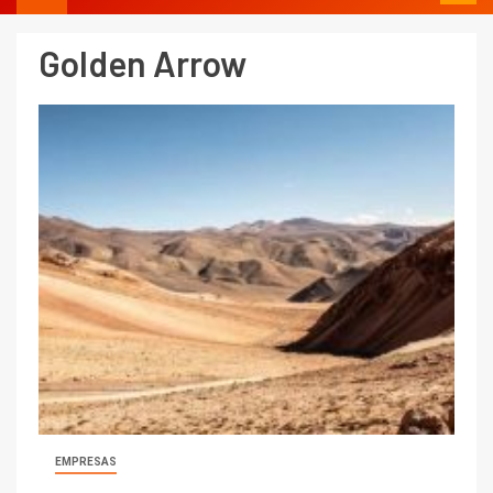
crecimiento regional: Banco
Central reporta resultados
Golden Arrow
dispares en el primer
trimestre
I+D
4
Informe bimensual de
Cochilco: precio del cobre
alcanza máximos por escasez
de concentrados
I+D
5
Estudio revela cómo el precio
del cobre y educación superior
se relacionan en zonas
mineras
I+D
6
BHP proyecta producción de
cobre cercana a 2 millones de
toneladas tras récord en
Escondida
EMPRESAS