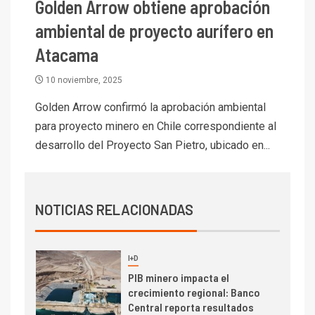
Golden Arrow obtiene aprobación
7
I+D
Codelco reporta Ebitda de US$
ambiental de proyecto aurífero en
6.670 millones y mejora sus
Atacama
indicadores financieros
10 noviembre, 2025
I+D
1
Codelco Ventanas prueba
Golden Arrow confirmó la aprobación ambiental
camión 100% eléctrico para
para proyecto minero en Chile correspondiente al
transportar cátodos al Puerto
desarrollo del Proyecto San Pietro, ubicado en...
de San Antonio
2
I+D
Producción minera en mayo de
NOTICIAS RELACIONADAS
2026 cae 10,6%
I+D
3
PIB minero impacta el
crecimiento regional: Banco
Central reporta resultados