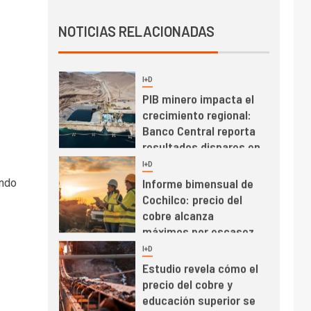
Producción minera en
NOTICIAS RELACIONADAS
mayo de 2026 cae
10,6%
I+D
3
PIB minero impacta el
crecimiento regional:
Banco Central reporta
resultados dispares en
el primer trimestre
I+D
4
Informe bimensual de
ando
Cochilco: precio del
cobre alcanza
máximos por escasez
de concentrados
I+D
5
Estudio revela cómo el
precio del cobre y
educación superior se