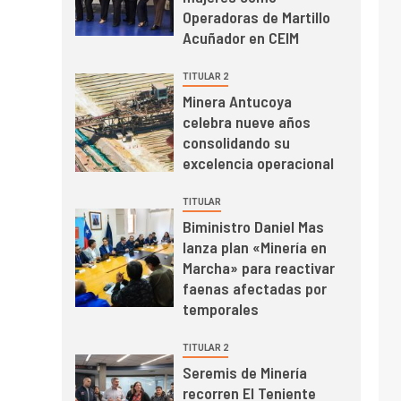
mayo de 2026 cae
Operadoras de Martillo
10,6%
Acuñador en CEIM
I+D
3
TITULAR 2
PIB minero impacta el
Minera Antucoya
crecimiento regional:
celebra nueve años
Banco Central reporta
consolidando su
resultados dispares en
excelencia operacional
el primer trimestre
I+D
4
Informe bimensual de
TITULAR
Cochilco: precio del
Biministro Daniel Mas
cobre alcanza
lanza plan «Minería en
máximos por escasez
Marcha» para reactivar
de concentrados
faenas afectadas por
I+D
5
Estudio revela cómo el
temporales
precio del cobre y
educación superior se
TITULAR 2
relacionan en zonas
Seremis de Minería
mineras
recorren El Teniente
I+D
6