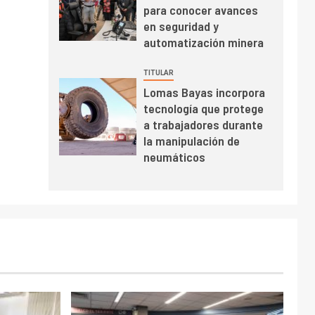
para conocer avances
BHP proyecta
en seguridad y
producción de cobre
automatización minera
cercana a 2 millones
de toneladas tras
TITULAR
récord en Escondida
I+D
7
Lomas Bayas incorpora
Codelco reporta Ebitda
tecnología que protege
de US$ 6.670 millones
a trabajadores durante
y mejora sus
la manipulación de
indicadores financieros
neumáticos