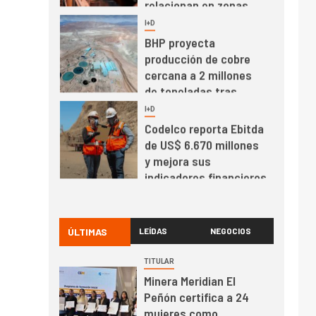
relacionan en zonas
mineras
I+D
6
BHP proyecta
producción de cobre
cercana a 2 millones
de toneladas tras
récord en Escondida
I+D
7
Codelco reporta Ebitda
de US$ 6.670 millones
y mejora sus
indicadores financieros
I+D
1
Codelco Ventanas
prueba camión 100%
ÚLTIMAS
LEÍDAS
NEGOCIOS
eléctrico para
transportar cátodos al
TITULAR
Puerto de San Antonio
Minera Meridian El
2
I+D
Peñón certifica a 24
Producción minera en
mujeres como