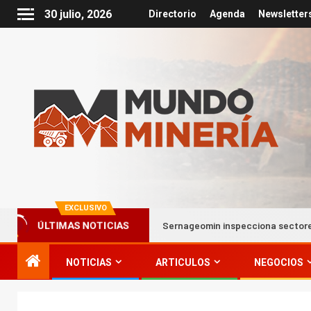
30 julio, 2026
Directorio
Agenda
Newsletter
EXCLUSIVO
ema frontal
Sernageomin inspecciona sectores afectados 
ÚLTIMAS NOTICIAS
NOTICIAS
ARTICULOS
NEGOCIOS