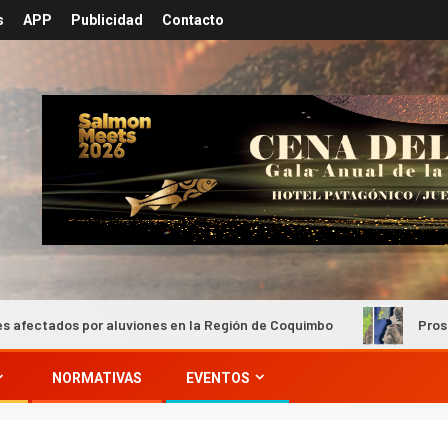
s
APP
Publicidad
Contacto
por aluviones en la Región de Coquimbo
Prospección Mine
NORMATIVAS
EVENTOS