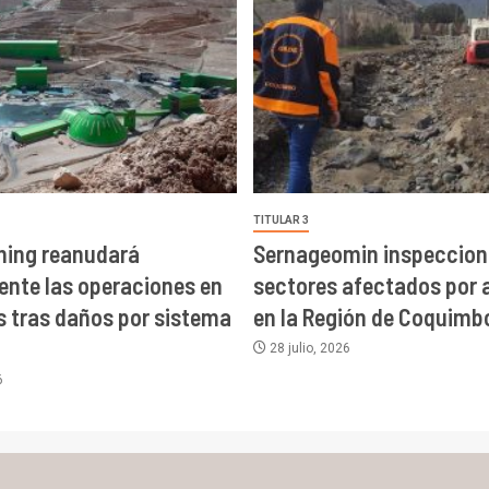
TITULAR 3
ning reanudará
Sernageomin inspeccion
nte las operaciones en
sectores afectados por 
 tras daños por sistema
en la Región de Coquimb
28 julio, 2026
6