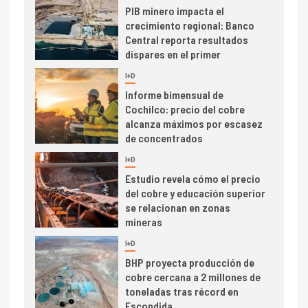
indicadores financieros
I+D
1
Codelco Ventanas prueba
camión 100% eléctrico para
transportar cátodos al Puerto
de San Antonio
2
I+D
Producción minera en mayo de
2026 cae 10,6%
I+D
3
PIB minero impacta el
crecimiento regional: Banco
Central reporta resultados
dispares en el primer
trimestre
I+D
4