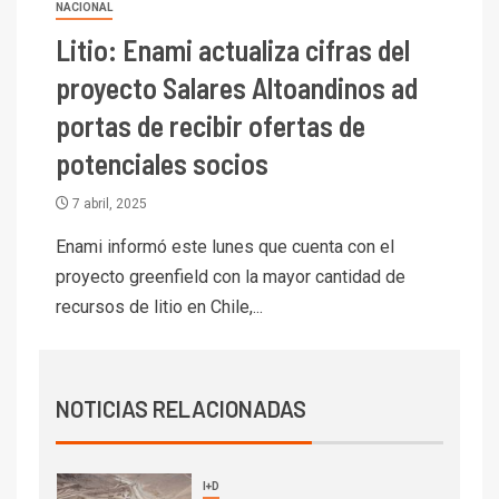
trimestre
NACIONAL
I+D
4
Litio: Enami actualiza cifras del
Informe bimensual de
Cochilco: precio del cobre
proyecto Salares Altoandinos ad
alcanza máximos por escasez
portas de recibir ofertas de
de concentrados
potenciales socios
I+D
5
Estudio revela cómo el precio
7 abril, 2025
del cobre y educación superior
se relacionan en zonas
Enami informó este lunes que cuenta con el
mineras
proyecto greenfield con la mayor cantidad de
I+D
6
recursos de litio en Chile,...
BHP proyecta producción de
cobre cercana a 2 millones de
toneladas tras récord en
Escondida
NOTICIAS RELACIONADAS
7
I+D
Codelco reporta Ebitda de US$
6.670 millones y mejora sus