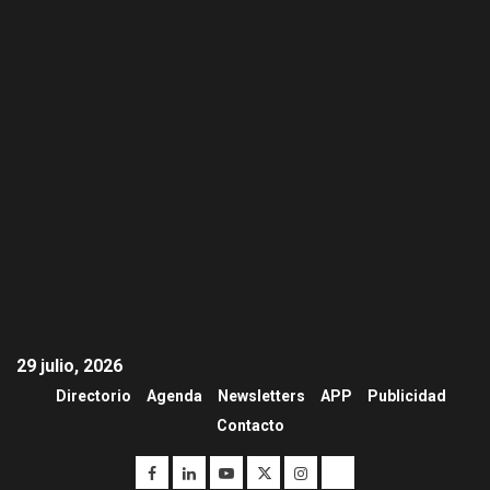
29 julio, 2026
Directorio
Agenda
Newsletters
APP
Publicidad
I+D
Contacto
3
PIB minero impacta el
crecimiento regional: Banco