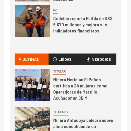
Informe bimensual de
Cochilco: precio del cobre
alcanza máximos por escasez
de concentrados
I+D
5
Estudio revela cómo el precio
del cobre y educación superior
se relacionan en zonas
mineras
ÚLTIMAS
LEÍDAS
NEGOCIOS
I+D
6
BHP proyecta producción de
TITULAR
cobre cercana a 2 millones de
Minera Meridian El Peñón
toneladas tras récord en
certifica a 24 mujeres como
Escondida
Operadoras de Martillo
Acuñador en CEIM
7
I+D
Codelco reporta Ebitda de US$
TITULAR 2
6.670 millones y mejora sus
Minera Antucoya celebra nueve
indicadores financieros
años consolidando su